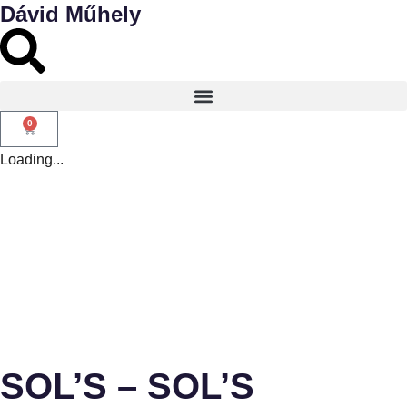
Dávid Műhely
0
Loading...
SOL’S – SOL’S