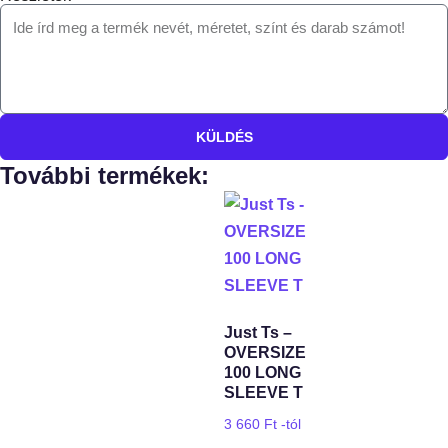
KÜLDÉS
További termékek:
Just Ts –
OVERSIZE
100 LONG
SLEEVE T
3 660
Ft
-tól