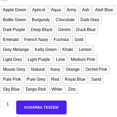
Apple Green
Apricot
Aqua
Army
Ash
Atoll Blue
Bottle Green
Burgundy
Chocolate
Dark Grey
Dark Purple
Deep Black
Denim
Duck Blue
Emerald
French Navy
Fuchsia
Gold
Grey Melange
Kelly Green
Khaki
Lemon
Light Grey
Light Purple
Lime
Medium Pink
Mouse Grey
Natural
Navy
Orange
Orchid Pink
Pale Pink
Pure Grey
Red
Royal Blue
Sand
Sky Blue
Tango Red
White
Zinc
KOSÁRBA TESZEM