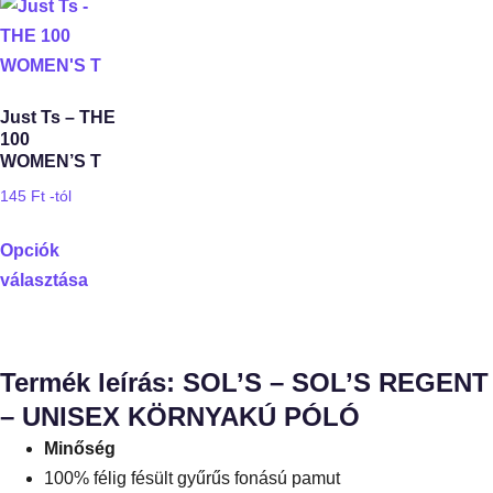
Just Ts – THE
100
WOMEN’S T
145
Ft
-tól
Opciók
választása
Termék leírás: SOL’S – SOL’S REGENT
– UNISEX KÖRNYAKÚ PÓLÓ
Minőség
100% félig fésült gyűrűs fonású pamut