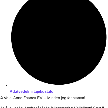
Adatvédelmi tájékoztató
© Vatai Anna Zsanett EV. – Minden jog fenntartva!