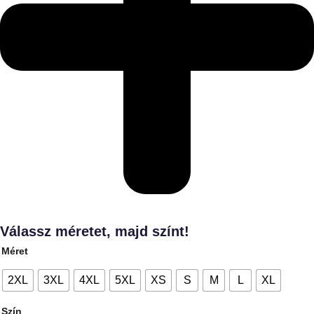
Válassz méretet, majd színt!
Méret
2XL
3XL
4XL
5XL
XS
S
M
L
XL
Szín