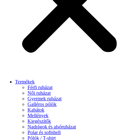
Termékek
Férfi ruházat
Női ruházat
Gyermek ruházat
Galléros pólók
Kabátok
Mellények
Kiegészítők
Nadrágok és alsóruházat
Polar és softshell
Pólók / T-shirt