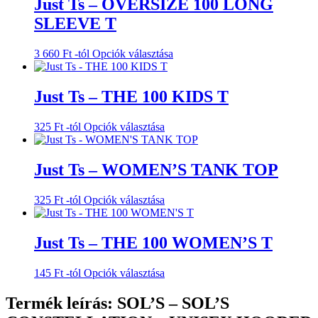
Just Ts – OVERSIZE 100 LONG
SLEEVE T
Ennek
3 660
Ft
-tól
Opciók választása
a
terméknek
több
Just Ts – THE 100 KIDS T
variációja
van.
Ennek
325
Ft
-tól
Opciók választása
A
a
változatok
terméknek
a
több
Just Ts – WOMEN’S TANK TOP
termékoldalon
variációja
választhatók
van.
ki
Ennek
325
Ft
-tól
Opciók választása
A
a
változatok
terméknek
a
több
Just Ts – THE 100 WOMEN’S T
termékoldalon
variációja
választhatók
van.
ki
Ennek
145
Ft
-tól
Opciók választása
A
a
változatok
terméknek
Termék leírás: SOL’S – SOL’S
a
több
termékoldalon