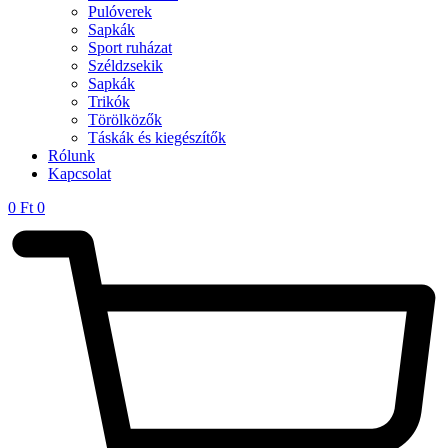
Pulóverek
Sapkák
Sport ruházat
Széldzsekik
Sapkák
Trikók
Törölközők
Táskák és kiegészítők
Rólunk
Kapcsolat
0
Ft
0