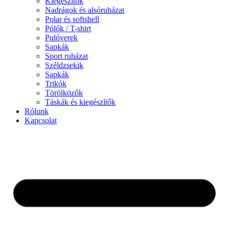
Kiegészítők
Nadrágok és alsóruházat
Polar és softshell
Pólók / T-shirt
Pulóverek
Sapkák
Sport ruházat
Széldzsekik
Sapkák
Trikók
Törölközők
Táskák és kiegészítők
Rólunk
Kapcsolat