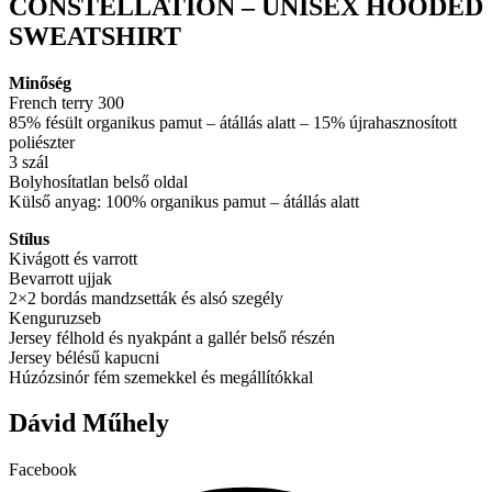
CONSTELLATION – UNISEX HOODED
variációja
választhatók
van.
SWEATSHIRT
ki
A
változatok
Minőség
a
French terry 300
termékoldalon
85% fésült organikus pamut – átállás alatt – 15% újrahasznosított
választhatók
poliészter
ki
3 szál
Bolyhosítatlan belső oldal
Külső anyag: 100% organikus pamut – átállás alatt
Stílus
Kivágott és varrott
Bevarrott ujjak
2×2 bordás mandzsetták és alsó szegély
Kenguruzseb
Jersey félhold és nyakpánt a gallér belső részén
Jersey bélésű kapucni
Húzózsinór fém szemekkel és megállítókkal
Dávid Műhely
Facebook