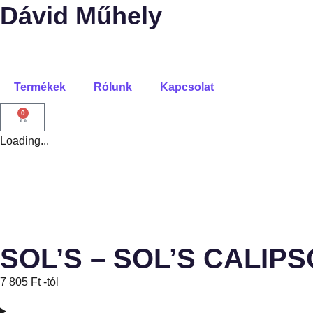
Dávid Műhely
Termékek
Rólunk
Kapcsolat
0
Loading...
SOL’S – SOL’S CALIPS
7 805
Ft
-tól