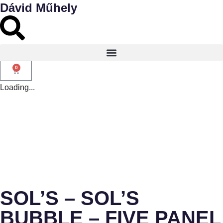
Dávid Műhely
0
Loading...
SOL’S – SOL’S
BUBBLE – FIVE PANEL