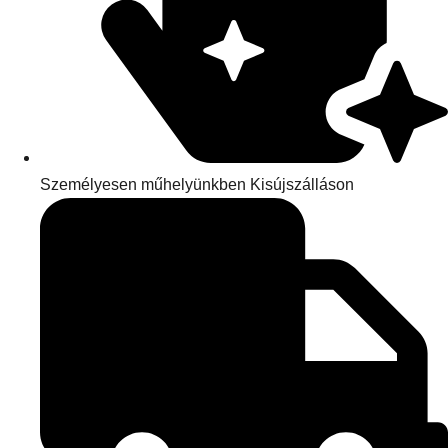
Személyesen műhelyünkben Kisújszálláson