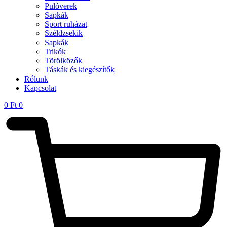
Pulóverek
Sapkák
Sport ruházat
Széldzsekik
Sapkák
Trikók
Törölközők
Táskák és kiegészítők
Rólunk
Kapcsolat
0
Ft
0