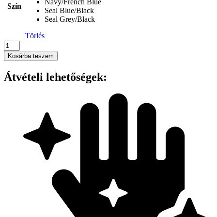
Navy/French Blue
Szín
Seal Blue/Black
Seal Grey/Black
Törlés
Regatta
-
Kosárba teszem
FIREDOWN
DOWN-
Átvételi lehetőségek:
TOUCH
INSULATED
BODYWARMER
mennyiség