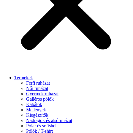
Termékek
Férfi ruházat
Női ruházat
Gyermek ruházat
Galléros pólók
Kabátok
Mellények
Kiegészítők
Nadrágok és alsóruházat
Polar és softshell
Pólók / T-shirt