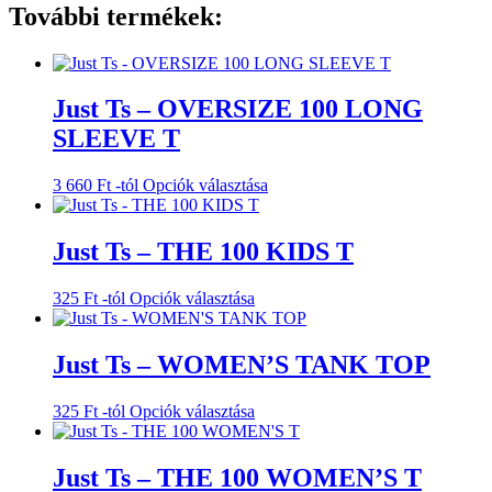
További termékek:
Just Ts – OVERSIZE 100 LONG
SLEEVE T
Ennek
3 660
Ft
-tól
Opciók választása
a
terméknek
több
Just Ts – THE 100 KIDS T
variációja
van.
Ennek
325
Ft
-tól
Opciók választása
A
a
változatok
terméknek
a
több
Just Ts – WOMEN’S TANK TOP
termékoldalon
variációja
választhatók
van.
ki
Ennek
325
Ft
-tól
Opciók választása
A
a
változatok
terméknek
a
több
Just Ts – THE 100 WOMEN’S T
termékoldalon
variációja