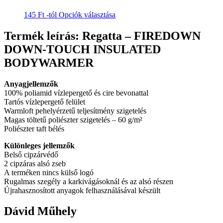
választhatók
van.
ki
Ennek
145
Ft
-tól
Opciók választása
A
a
változatok
terméknek
Termék leírás: Regatta – FIREDOWN
a
több
termékoldalon
DOWN-TOUCH INSULATED
variációja
választhatók
van.
BODYWARMER
ki
A
változatok
Anyagjellemzők
a
100% poliamid vízlepergető és cire bevonattal
termékoldalon
Tartós vízlepergető felület
választhatók
Warmloft pehelyérzetű teljesítmény szigetelés
ki
Magas töltetű poliészter szigetelés – 60 g/m²
Poliészter taft bélés
Különleges jellemzők
Belső cipzárvédő
2 cipzáras alsó zseb
A terméken nincs külső logó
Rugalmas szegély a karkivágásoknál és az alsó részen
Újrahasznosított anyagok felhasználásával készült
Dávid Műhely