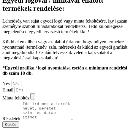
Egyedi logóval / mintával ellátott
termékek rendelése:
Lehetőség van saját egyedi logó vagy minta feltöltésére, így igazán
személyre szabott ruhadarabokat rendelhetsz. Tedd különlegessé
megjelenésed egyedi tervezésű termékeinkkel!
Küldd el emailben vagy az alábbi űrlapon, hogy milyen termékre
nyomtatnád (terméknév, szín, méret/ek) és küldd az egyedi grafikát
amit megálmodtál! Ezután felvesszük veled a kapcsolatot a
megvalósítással kapcsolatban!
*Egyedi grafika / logó nyomtatása esetén a minimum rendelési
db szám 10 db.
Név
Email
Minta feltöltés
Részletek
Küldés