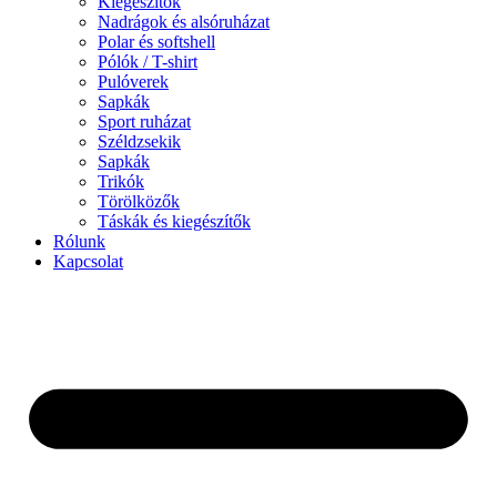
Kiegészítők
Nadrágok és alsóruházat
Polar és softshell
Pólók / T-shirt
Pulóverek
Sapkák
Sport ruházat
Széldzsekik
Sapkák
Trikók
Törölközők
Táskák és kiegészítők
Rólunk
Kapcsolat