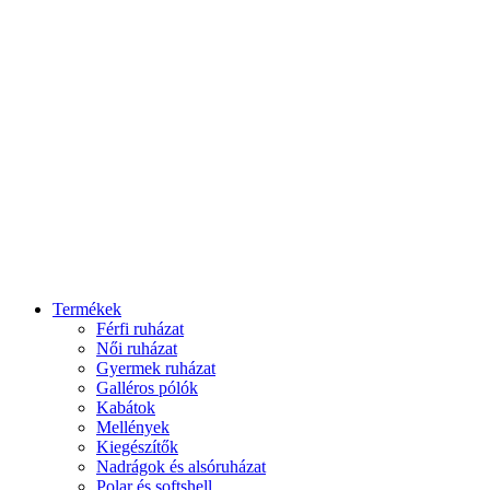
Termékek
Férfi ruházat
Női ruházat
Gyermek ruházat
Galléros pólók
Kabátok
Mellények
Kiegészítők
Nadrágok és alsóruházat
Polar és softshell