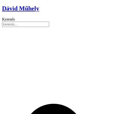
Ugrás
Dávid Műhely
a
tartalomhoz
Keresés