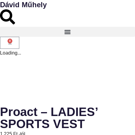
Dávid Műhely
0
Loading...
Proact – LADIES’
SPORTS VEST
1 225
Ft
-tól