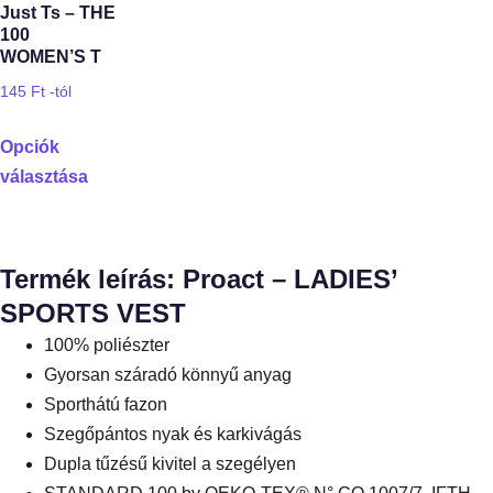
Just Ts – THE
100
WOMEN’S T
145
Ft
-tól
Opciók
választása
Termék leírás: Proact – LADIES’
SPORTS VEST
100% poliészter
Gyorsan száradó könnyű anyag
Sporthátú fazon
Szegőpántos nyak és karkivágás
Dupla tűzésű kivitel a szegélyen