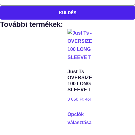
KÜLDÉS
További termékek:
Just Ts –
OVERSIZE
100 LONG
SLEEVE T
3 660
Ft
-tól
Opciók
választása