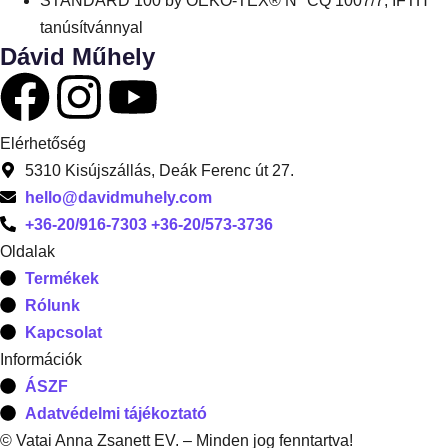
STANDARD 100 by OEKO-TEX® N° CQ 1007/7, IFTH
tanúsítvánnyal
Dávid Műhely
Elérhetőség
5310 Kisújszállás, Deák Ferenc út 27.
hello@davidmuhely.com
+36-20/916-7303 +36-20/573-3736
Oldalak
Termékek
Rólunk
Kapcsolat
Információk
ÁSZF
Adatvédelmi tájékoztató
© Vatai Anna Zsanett EV. – Minden jog fenntartva!