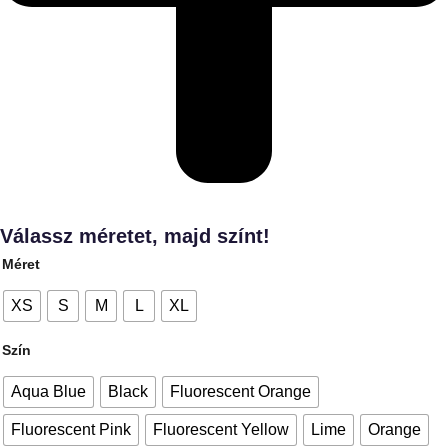
Válassz méretet, majd színt!
Méret
XS
S
M
L
XL
Szín
Aqua Blue
Black
Fluorescent Orange
Fluorescent Pink
Fluorescent Yellow
Lime
Orange