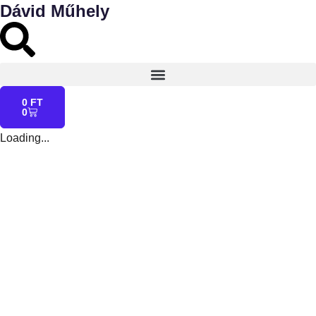
Dávid Műhely
0
FT
0
Loading...