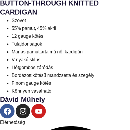
BUTTON-THROUGH KNITTED
CARDIGAN
Szövet
55% pamut, 45% akril
12 gauge kötés
Tulajdonságok
Magas pamuttartalmú női kardigán
V-nyakú stílus
Hétgombos záródás
Bordázott kötésű mandzsetta és szegély
Finom gauge kötés
Könnyen vasalható
Dávid Műhely
Elérhetőség