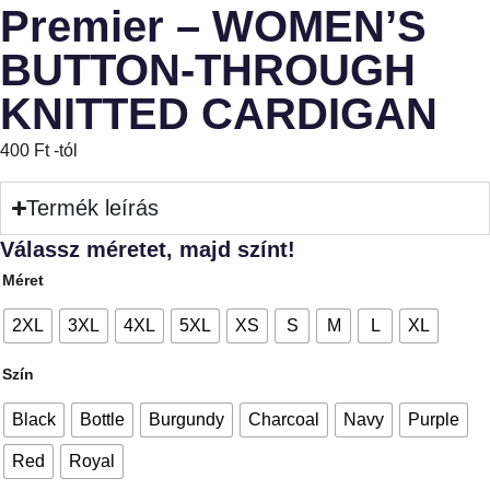
Premier – WOMEN’S
BUTTON-THROUGH
KNITTED CARDIGAN
400
Ft
-tól
Termék leírás
Válassz méretet, majd színt!
Méret
2XL
3XL
4XL
5XL
XS
S
M
L
XL
Szín
Black
Bottle
Burgundy
Charcoal
Navy
Purple
Red
Royal