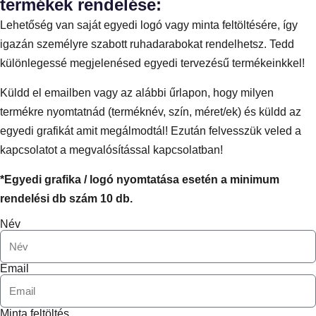
termékek rendelése:
Lehetőség van saját egyedi logó vagy minta feltöltésére, így
igazán személyre szabott ruhadarabokat rendelhetsz. Tedd
különlegessé megjelenésed egyedi tervezésű termékeinkkel!
Küldd el emailben vagy az alábbi űrlapon, hogy milyen
termékre nyomtatnád (terméknév, szín, méret/ek) és küldd az
egyedi grafikát amit megálmodtál! Ezután felvesszük veled a
kapcsolatot a megvalósítással kapcsolatban!
*Egyedi grafika / logó nyomtatása esetén a minimum
rendelési db szám 10 db.
Név
Email
Minta feltöltés