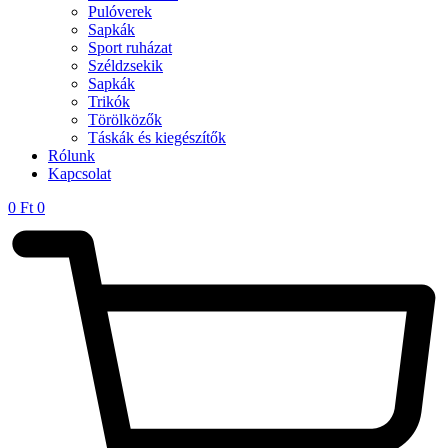
Pulóverek
Sapkák
Sport ruházat
Széldzsekik
Sapkák
Trikók
Törölközők
Táskák és kiegészítők
Rólunk
Kapcsolat
0
Ft
0