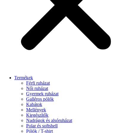
Termékek
Férfi ruházat
Női ruházat
Gyermek ruházat
Galléros pólók
Kabátok
Mellények
Kiegészítők
Nadrágok és alsóruházat
Polar és softshell
Pólók / T-shirt