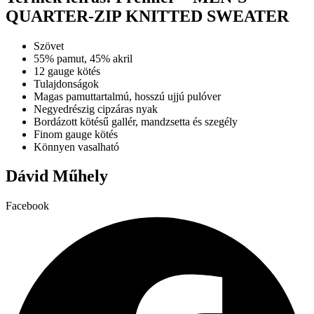
több
termékoldalon
QUARTER-ZIP KNITTED SWEATER
variációja
választhatók
van.
ki
A
Szövet
változatok
55% pamut, 45% akril
a
12 gauge kötés
termékoldalon
Tulajdonságok
választhatók
Magas pamuttartalmú, hosszú ujjú pulóver
ki
Negyedrészig cipzáras nyak
Bordázott kötésű gallér, mandzsetta és szegély
Finom gauge kötés
Könnyen vasalható
Dávid Műhely
Facebook