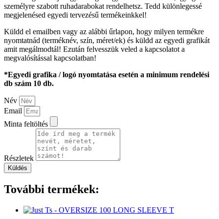
személyre szabott ruhadarabokat rendelhetsz. Tedd különlegessé
megjelenésed egyedi tervezésű termékeinkkel!
Küldd el emailben vagy az alábbi űrlapon, hogy milyen termékre
nyomtatnád (terméknév, szín, méret/ek) és küldd az egyedi grafikát
amit megálmodtál! Ezután felvesszük veled a kapcsolatot a
megvalósítással kapcsolatban!
*Egyedi grafika / logó nyomtatása esetén a minimum rendelési
db szám 10 db.
Név
Email
Minta feltöltés
Részletek
Küldés
További termékek: