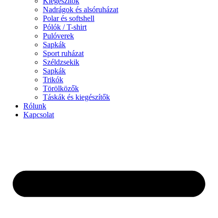
Kiegészítők
Nadrágok és alsóruházat
Polar és softshell
Pólók / T-shirt
Pulóverek
Sapkák
Sport ruházat
Széldzsekik
Sapkák
Trikók
Törölközők
Táskák és kiegészítők
Rólunk
Kapcsolat