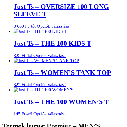
Just Ts – OVERSIZE 100 LONG
SLEEVE T
Ennek
3 660
Ft
-tól
Opciók választása
a
terméknek
több
Just Ts – THE 100 KIDS T
variációja
van.
Ennek
325
Ft
-tól
Opciók választása
A
a
változatok
terméknek
a
több
Just Ts – WOMEN’S TANK TOP
termékoldalon
variációja
választhatók
van.
ki
Ennek
325
Ft
-tól
Opciók választása
A
a
változatok
terméknek
a
több
Just Ts – THE 100 WOMEN’S T
termékoldalon
variációja
választhatók
van.
ki
Ennek
145
Ft
-tól
Opciók választása
A
a
változatok
terméknek
Termék leírás: Premier – MEN’S
a