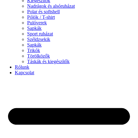
Kiegészítők
Nadrágok és alsóruházat
Polar és softshell
Pólók / T-shirt
Pulóverek
Sapkák
Sport ruházat
Széldzsekik
Sapkák
Trikók
Törölközők
Táskák és kiegészítők
Rólunk
Kapcsolat