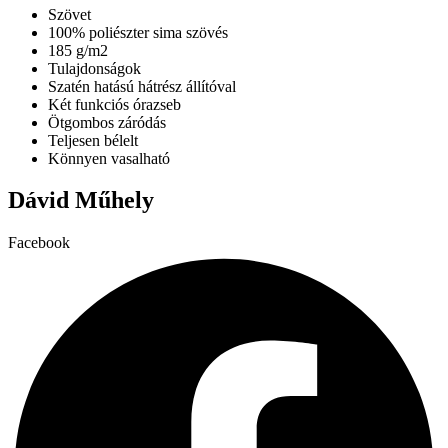
A
Szövet
változatok
100% poliészter sima szövés
a
185 g/m2
termékoldalon
Tulajdonságok
választhatók
Szatén hatású hátrész állítóval
ki
Két funkciós órazseb
Ötgombos záródás
Teljesen bélelt
Könnyen vasalható
Dávid Műhely
Facebook