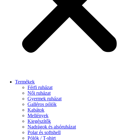
Termékek
Férfi ruházat
Női ruházat
Gyermek ruházat
Galléros pólók
Kabátok
Mellények
Kiegészítők
Nadrágok és alsóruházat
Polar és softshell
Pólók / T-shirt