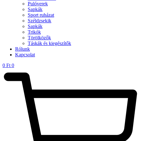
Pulóverek
Sapkák
Sport ruházat
Széldzsekik
Sapkák
Trikók
Törölközők
Táskák és kiegészítők
Rólunk
Kapcsolat
0
Ft
0