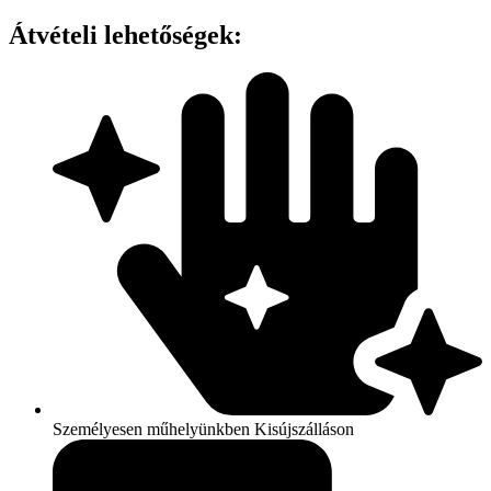
MEN’S
LINED
Átvételi lehetőségek:
POLYESTER
WAISTCOAT
mennyiség
Személyesen műhelyünkben Kisújszálláson