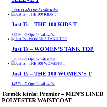
Ennek
3 660
Ft
-tól
Opciók választása
a
terméknek
több
Just Ts – THE 100 KIDS T
variációja
van.
Ennek
325
Ft
-tól
Opciók választása
A
a
változatok
terméknek
a
több
Just Ts – WOMEN’S TANK TOP
termékoldalon
variációja
választhatók
van.
ki
Ennek
325
Ft
-tól
Opciók választása
A
a
változatok
terméknek
a
több
Just Ts – THE 100 WOMEN’S T
termékoldalon
variációja
választhatók
van.
ki
Ennek
145
Ft
-tól
Opciók választása
A
a
változatok
terméknek
Termék leírás: Premier – MEN’S LINED
a
több
termékoldalon
POLYESTER WAISTCOAT
variációja
választhatók
van.
ki