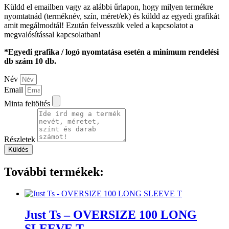
Küldd el emailben vagy az alábbi űrlapon, hogy milyen termékre
nyomtatnád (terméknév, szín, méret/ek) és küldd az egyedi grafikát
amit megálmodtál! Ezután felvesszük veled a kapcsolatot a
megvalósítással kapcsolatban!
*Egyedi grafika / logó nyomtatása esetén a minimum rendelési
db szám 10 db.
Név
Email
Minta feltöltés
Részletek
Küldés
További termékek:
Just Ts – OVERSIZE 100 LONG
SLEEVE T