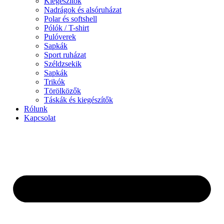
Kiegészítők
Nadrágok és alsóruházat
Polar és softshell
Pólók / T-shirt
Pulóverek
Sapkák
Sport ruházat
Széldzsekik
Sapkák
Trikók
Törölközők
Táskák és kiegészítők
Rólunk
Kapcsolat