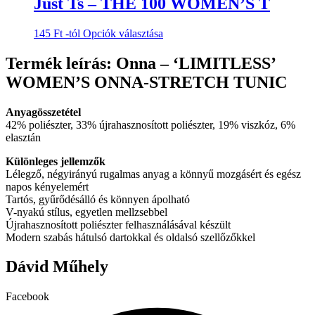
Just Ts – THE 100 WOMEN’S T
termékoldalon
variációja
választhatók
van.
ki
Ennek
145
Ft
-tól
Opciók választása
A
a
változatok
terméknek
Termék leírás: Onna – ‘LIMITLESS’
a
több
termékoldalon
WOMEN’S ONNA-STRETCH TUNIC
variációja
választhatók
van.
ki
A
Anyagösszetétel
változatok
42% poliészter, 33% újrahasznosított poliészter, 19% viszkóz, 6%
a
elasztán
termékoldalon
választhatók
Különleges jellemzők
ki
Lélegző, négyirányú rugalmas anyag a könnyű mozgásért és egész
napos kényelemért
Tartós, gyűrődésálló és könnyen ápolható
V-nyakú stílus, egyetlen mellzsebbel
Újrahasznosított poliészter felhasználásával készült
Modern szabás hátulsó dartokkal és oldalsó szellőzőkkel
Dávid Műhely
Facebook