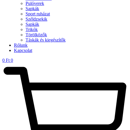
Pulóverek
Sapkák
Sport ruházat
Széldzsekik
Sapkák
Trikók
Törölközők
Táskák és kiegészítők
Rólunk
Kapcsolat
0
Ft
0