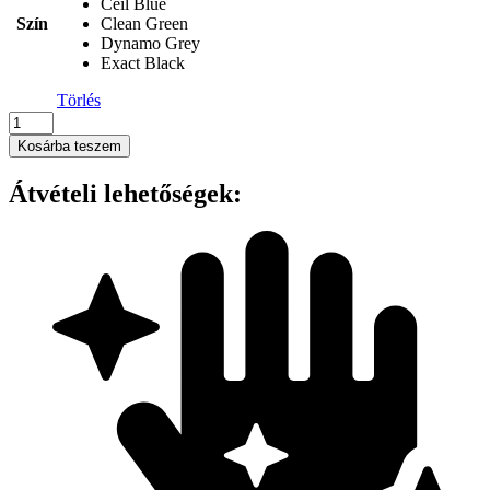
Ceil Blue
Szín
Clean Green
Dynamo Grey
Exact Black
Törlés
Onna
-
Kosárba teszem
'LIMITLESS'
WOMEN’S
Átvételi lehetőségek:
ONNA-
STRETCH
TUNIC
mennyiség