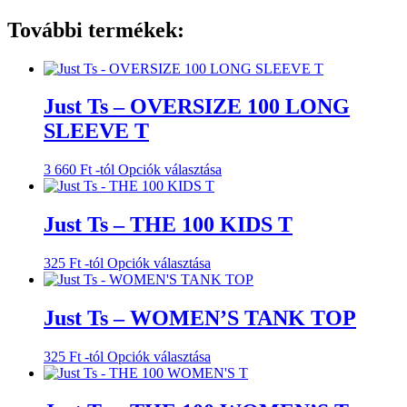
További termékek:
Just Ts – OVERSIZE 100 LONG
SLEEVE T
Ennek
3 660
Ft
-tól
Opciók választása
a
terméknek
több
Just Ts – THE 100 KIDS T
variációja
van.
Ennek
325
Ft
-tól
Opciók választása
A
a
változatok
terméknek
a
több
Just Ts – WOMEN’S TANK TOP
termékoldalon
variációja
választhatók
van.
ki
Ennek
325
Ft
-tól
Opciók választása
A
a
változatok
terméknek
a
több