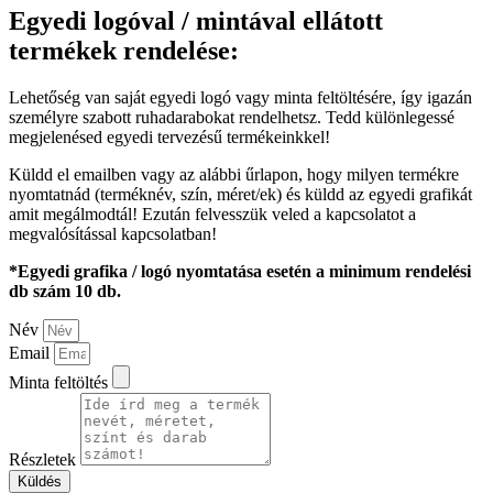
Egyedi logóval / mintával ellátott
termékek rendelése:
Lehetőség van saját egyedi logó vagy minta feltöltésére, így igazán
személyre szabott ruhadarabokat rendelhetsz. Tedd különlegessé
megjelenésed egyedi tervezésű termékeinkkel!
Küldd el emailben vagy az alábbi űrlapon, hogy milyen termékre
nyomtatnád (terméknév, szín, méret/ek) és küldd az egyedi grafikát
amit megálmodtál! Ezután felvesszük veled a kapcsolatot a
megvalósítással kapcsolatban!
*Egyedi grafika / logó nyomtatása esetén a minimum rendelési
db szám 10 db.
Név
Email
Minta feltöltés
Részletek
Küldés