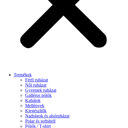
Termékek
Férfi ruházat
Női ruházat
Gyermek ruházat
Galléros pólók
Kabátok
Mellények
Kiegészítők
Nadrágok és alsóruházat
Polar és softshell
Pólók / T-shirt