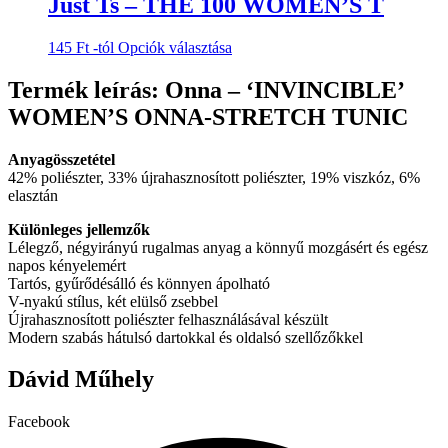
Just Ts – THE 100 WOMEN’S T
termékoldalon
variációja
választhatók
van.
ki
Ennek
145
Ft
-tól
Opciók választása
A
a
változatok
terméknek
Termék leírás: Onna – ‘INVINCIBLE’
a
több
termékoldalon
WOMEN’S ONNA-STRETCH TUNIC
variációja
választhatók
van.
ki
A
Anyagösszetétel
változatok
42% poliészter, 33% újrahasznosított poliészter, 19% viszkóz, 6%
a
elasztán
termékoldalon
választhatók
Különleges jellemzők
ki
Lélegző, négyirányú rugalmas anyag a könnyű mozgásért és egész
napos kényelemért
Tartós, gyűrődésálló és könnyen ápolható
V-nyakú stílus, két elülső zsebbel
Újrahasznosított poliészter felhasználásával készült
Modern szabás hátulsó dartokkal és oldalsó szellőzőkkel
Dávid Műhely
Facebook