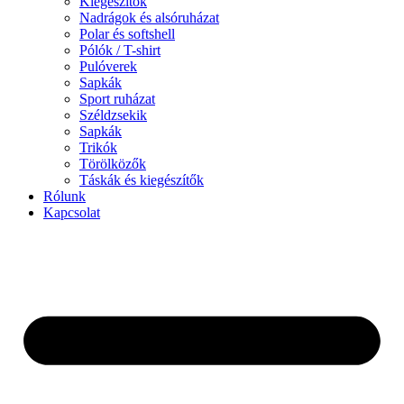
Kiegészítők
Nadrágok és alsóruházat
Polar és softshell
Pólók / T-shirt
Pulóverek
Sapkák
Sport ruházat
Széldzsekik
Sapkák
Trikók
Törölközők
Táskák és kiegészítők
Rólunk
Kapcsolat