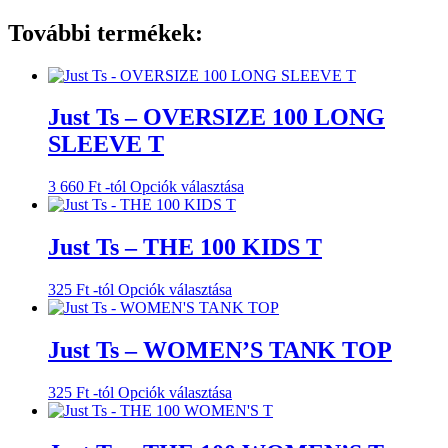
További termékek:
Just Ts – OVERSIZE 100 LONG
SLEEVE T
Ennek
3 660
Ft
-tól
Opciók választása
a
terméknek
több
Just Ts – THE 100 KIDS T
variációja
van.
Ennek
325
Ft
-tól
Opciók választása
A
a
változatok
terméknek
a
több
Just Ts – WOMEN’S TANK TOP
termékoldalon
variációja
választhatók
van.
ki
Ennek
325
Ft
-tól
Opciók választása
A
a
változatok
terméknek
a
több