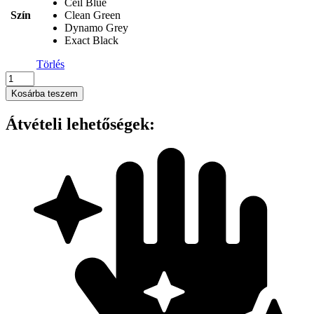
Ceil Blue
Szín
Clean Green
Dynamo Grey
Exact Black
Törlés
Onna
-
Kosárba teszem
'INVINCIBLE'
WOMEN’S
Átvételi lehetőségek:
ONNA-
STRETCH
TUNIC
mennyiség