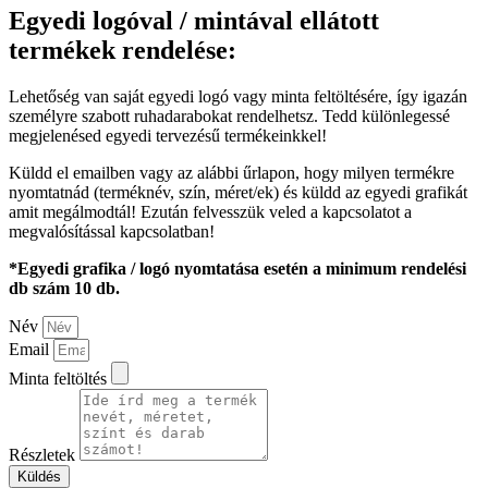
Egyedi logóval / mintával ellátott
termékek rendelése:
Lehetőség van saját egyedi logó vagy minta feltöltésére, így igazán
személyre szabott ruhadarabokat rendelhetsz. Tedd különlegessé
megjelenésed egyedi tervezésű termékeinkkel!
Küldd el emailben vagy az alábbi űrlapon, hogy milyen termékre
nyomtatnád (terméknév, szín, méret/ek) és küldd az egyedi grafikát
amit megálmodtál! Ezután felvesszük veled a kapcsolatot a
megvalósítással kapcsolatban!
*Egyedi grafika / logó nyomtatása esetén a minimum rendelési
db szám 10 db.
Név
Email
Minta feltöltés
Részletek
Küldés