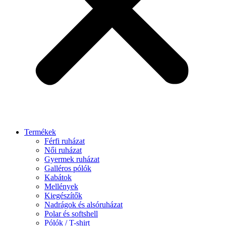
Termékek
Férfi ruházat
Női ruházat
Gyermek ruházat
Galléros pólók
Kabátok
Mellények
Kiegészítők
Nadrágok és alsóruházat
Polar és softshell
Pólók / T-shirt