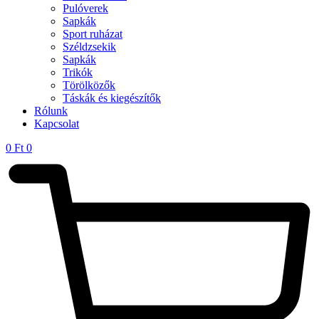
Pulóverek
Sapkák
Sport ruházat
Széldzsekik
Sapkák
Trikók
Törölközők
Táskák és kiegészítők
Rólunk
Kapcsolat
0
Ft
0