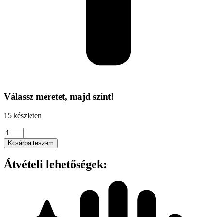
Válassz méretet, majd színt!
15 készleten
Kimood
-
Kosárba teszem
SEMIRIGID
PETANQUE
Átvételi lehetőségek:
BOULE
HOLDER
mennyiség