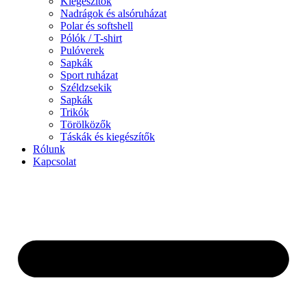
Kiegészítők
Nadrágok és alsóruházat
Polar és softshell
Pólók / T-shirt
Pulóverek
Sapkák
Sport ruházat
Széldzsekik
Sapkák
Trikók
Törölközők
Táskák és kiegészítők
Rólunk
Kapcsolat