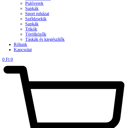
Pulóverek
Sapkák
Sport ruházat
Széldzsekik
Sapkák
Trikók
Törölközők
Táskák és kiegészítők
Rólunk
Kapcsolat
0
Ft
0