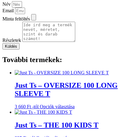
Név
Email
Minta feltöltés
Részletek
Küldés
További termékek:
Just Ts – OVERSIZE 100 LONG
SLEEVE T
Ennek
3 660
Ft
-tól
Opciók választása
a
terméknek
több
Just Ts – THE 100 KIDS T
variációja
van.