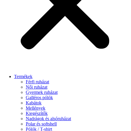
Termékek
Férfi ruházat
Női ruházat
Gyermek ruházat
Galléros pólók
Kabátok
Mellények
Kiegészítők
Nadrágok és alsóruházat
Polar és softshell
Pólók / T-shirt