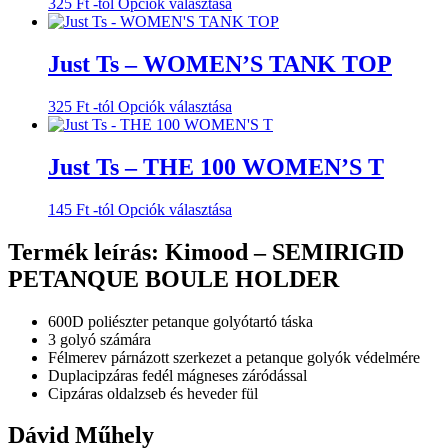
Ennek
325
Ft
-tól
Opciók választása
A
a
változatok
terméknek
a
több
Just Ts – WOMEN’S TANK TOP
termékoldalon
variációja
választhatók
van.
ki
Ennek
325
Ft
-tól
Opciók választása
A
a
változatok
terméknek
a
több
Just Ts – THE 100 WOMEN’S T
termékoldalon
variációja
választhatók
van.
ki
Ennek
145
Ft
-tól
Opciók választása
A
a
változatok
terméknek
Termék leírás: Kimood – SEMIRIGID
a
több
termékoldalon
PETANQUE BOULE HOLDER
variációja
választhatók
van.
ki
A
600D poliészter petanque golyótartó táska
változatok
3 golyó számára
a
Félmerev párnázott szerkezet a petanque golyók védelmére
termékoldalon
Duplacipzáras fedél mágneses záródással
választhatók
Cipzáras oldalzseb és heveder fül
ki
Dávid Műhely