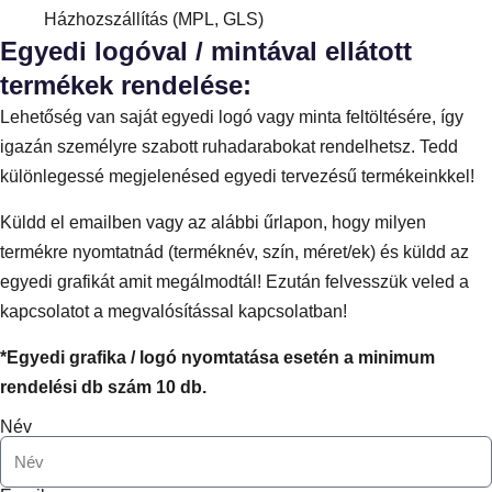
Házhozszállítás (MPL, GLS)
Egyedi logóval / mintával ellátott
termékek rendelése:
Lehetőség van saját egyedi logó vagy minta feltöltésére, így
igazán személyre szabott ruhadarabokat rendelhetsz. Tedd
különlegessé megjelenésed egyedi tervezésű termékeinkkel!
Küldd el emailben vagy az alábbi űrlapon, hogy milyen
termékre nyomtatnád (terméknév, szín, méret/ek) és küldd az
egyedi grafikát amit megálmodtál! Ezután felvesszük veled a
kapcsolatot a megvalósítással kapcsolatban!
*Egyedi grafika / logó nyomtatása esetén a minimum
rendelési db szám 10 db.
Név