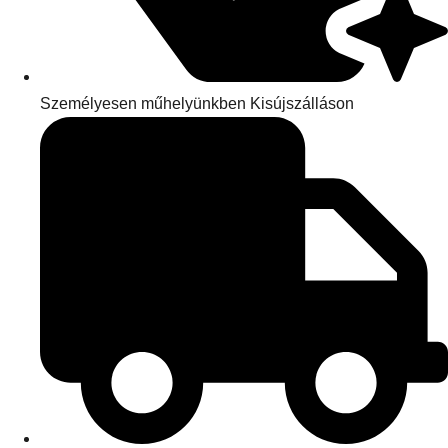
Személyesen műhelyünkben Kisújszálláson