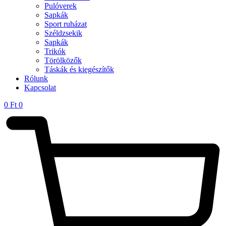
Pulóverek
Sapkák
Sport ruházat
Széldzsekik
Sapkák
Trikók
Törölközők
Táskák és kiegészítők
Rólunk
Kapcsolat
0
Ft
0