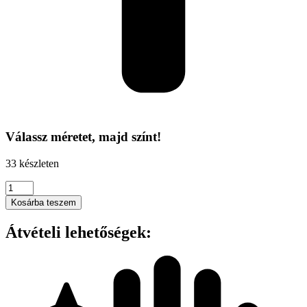
Válassz méretet, majd színt!
33 készleten
Kimood
-
Kosárba teszem
DOUBLE
COMPARTMENT
Átvételi lehetőségek:
COOLER
BAG
mennyiség