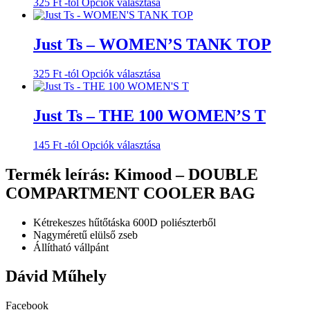
Ennek
325
Ft
-tól
Opciók választása
A
a
változatok
terméknek
a
több
Just Ts – WOMEN’S TANK TOP
termékoldalon
variációja
választhatók
van.
ki
Ennek
325
Ft
-tól
Opciók választása
A
a
változatok
terméknek
a
több
Just Ts – THE 100 WOMEN’S T
termékoldalon
variációja
választhatók
van.
ki
Ennek
145
Ft
-tól
Opciók választása
A
a
változatok
terméknek
Termék leírás: Kimood – DOUBLE
a
több
termékoldalon
COMPARTMENT COOLER BAG
variációja
választhatók
van.
ki
A
Kétrekeszes hűtőtáska 600D poliészterből
változatok
Nagyméretű elülső zseb
a
Állítható vállpánt
termékoldalon
választhatók
Dávid Műhely
ki
Facebook