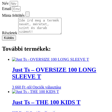
Név
Email
Minta feltöltés
Részletek
Küldés
További termékek:
Just Ts – OVERSIZE 100 LONG
SLEEVE T
Ennek
3 660
Ft
-tól
Opciók választása
a
terméknek
több
Just Ts – THE 100 KIDS T
variációja
van.