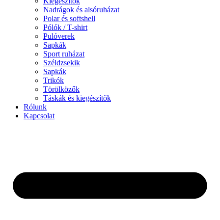
Kiegészítők
Nadrágok és alsóruházat
Polar és softshell
Pólók / T-shirt
Pulóverek
Sapkák
Sport ruházat
Széldzsekik
Sapkák
Trikók
Törölközők
Táskák és kiegészítők
Rólunk
Kapcsolat