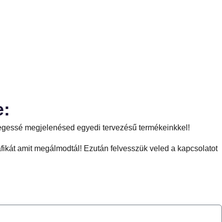
e:
nlegessé megjelenésed egyedi tervezésű termékeinkkel!
fikát amit megálmodtál! Ezután felvesszük veled a kapcsolatot