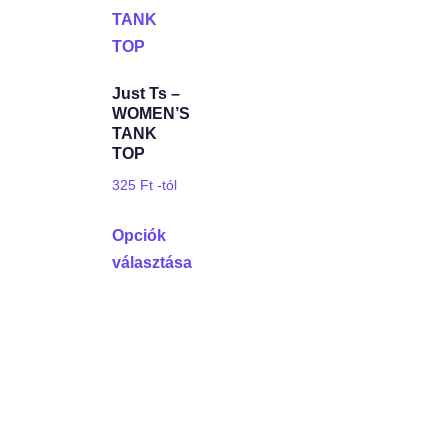
Just Ts –
WOMEN’S
TANK
TOP
325
Ft
-tól
Opciók
választása