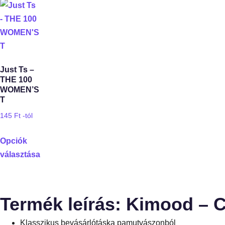
Just Ts –
THE 100
WOMEN’S
T
145
Ft
-tól
Opciók
választása
Termék leírás: Kimood
Klasszikus bevásárlótáska pamutvászonból