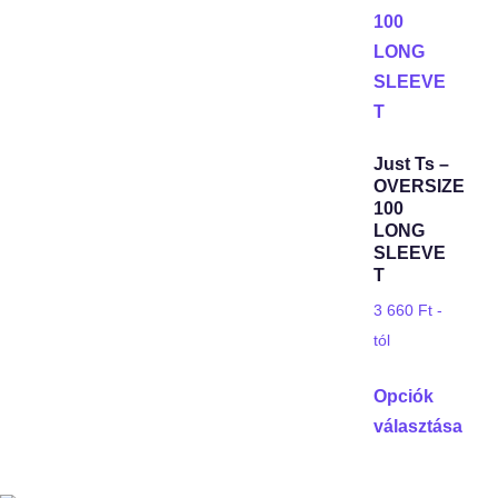
Just Ts –
OVERSIZE
100
LONG
SLEEVE
T
3 660
Ft
-
tól
Opciók
választása