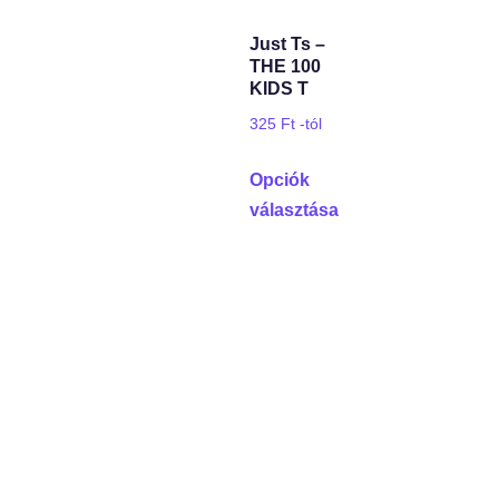
Just Ts –
THE 100
KIDS T
325
Ft
-tól
Opciók
választása