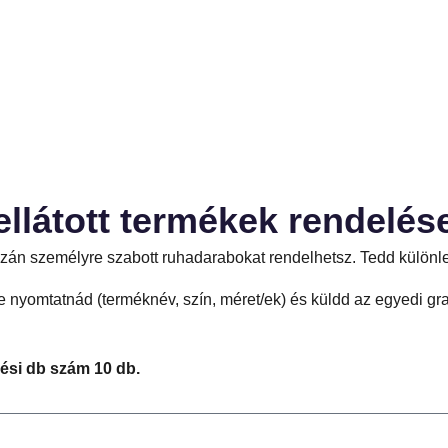
ellátott termékek rendelés
igazán személyre szabott ruhadarabokat rendelhetsz. Tedd külö
 nyomtatnád (terméknév, szín, méret/ek) és küldd az egyedi gra
lési db szám 10 db.