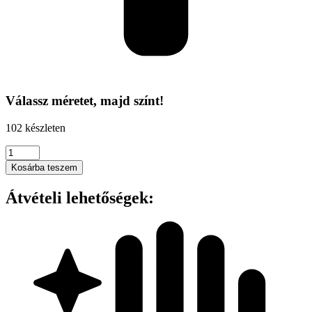
Válassz méretet, majd színt!
102 készleten
Kimood
-
Kosárba teszem
COTTON
CANVAS
Átvételi lehetőségek:
BOTTLE
BAG
mennyiség