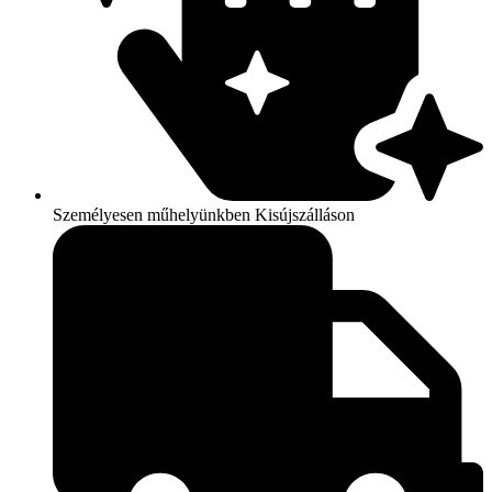
Személyesen műhelyünkben Kisújszálláson