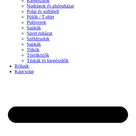
Kiegészítők
Nadrágok és alsóruházat
Polar és softshell
Pólók / T-shirt
Pulóverek
Sapkák
Sport ruházat
Széldzsekik
Sapkák
Trikók
Törölközők
Táskák és kiegészítők
Rólunk
Kapcsolat