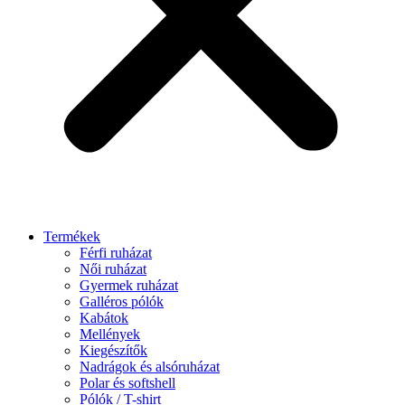
Termékek
Férfi ruházat
Női ruházat
Gyermek ruházat
Galléros pólók
Kabátok
Mellények
Kiegészítők
Nadrágok és alsóruházat
Polar és softshell
Pólók / T-shirt