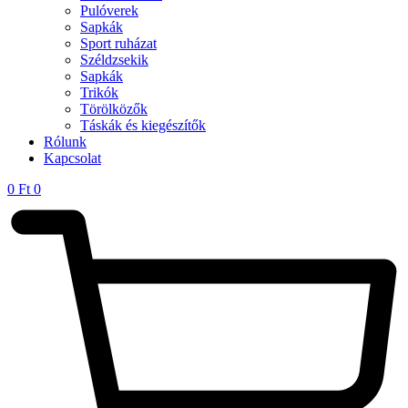
Pulóverek
Sapkák
Sport ruházat
Széldzsekik
Sapkák
Trikók
Törölközők
Táskák és kiegészítők
Rólunk
Kapcsolat
0
Ft
0