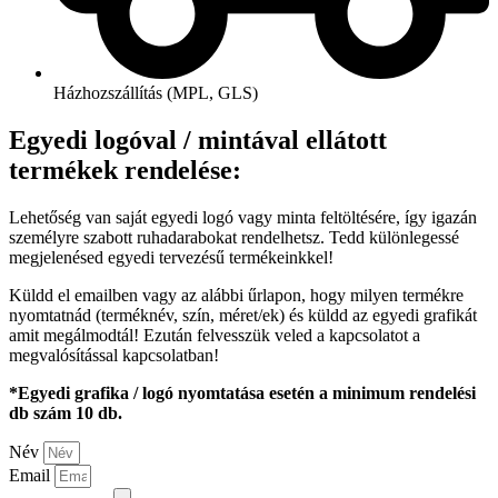
Házhozszállítás (MPL, GLS)
Egyedi logóval / mintával ellátott
termékek rendelése:
Lehetőség van saját egyedi logó vagy minta feltöltésére, így igazán
személyre szabott ruhadarabokat rendelhetsz. Tedd különlegessé
megjelenésed egyedi tervezésű termékeinkkel!
Küldd el emailben vagy az alábbi űrlapon, hogy milyen termékre
nyomtatnád (terméknév, szín, méret/ek) és küldd az egyedi grafikát
amit megálmodtál! Ezután felvesszük veled a kapcsolatot a
megvalósítással kapcsolatban!
*Egyedi grafika / logó nyomtatása esetén a minimum rendelési
db szám 10 db.
Név
Email