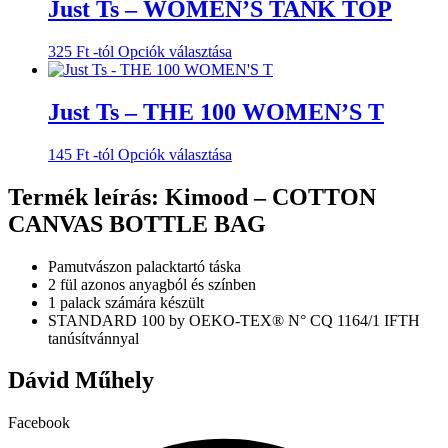
több
Just Ts – WOMEN’S TANK TOP
termékoldalon
variációja
választhatók
van.
ki
Ennek
325
Ft
-tól
Opciók választása
A
a
változatok
terméknek
a
több
Just Ts – THE 100 WOMEN’S T
termékoldalon
variációja
választhatók
van.
ki
Ennek
145
Ft
-tól
Opciók választása
A
a
változatok
terméknek
Termék leírás: Kimood – COTTON
a
több
termékoldalon
CANVAS BOTTLE BAG
variációja
választhatók
van.
ki
A
Pamutvászon palacktartó táska
változatok
2 fül azonos anyagból és színben
a
1 palack számára készült
termékoldalon
STANDARD 100 by OEKO-TEX® N° CQ 1164/1 IFTH
választhatók
tanúsítvánnyal
ki
Dávid Műhely
Facebook