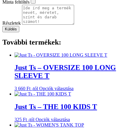
Minta feltöltés
Részletek
Küldés
További termékek:
Just Ts – OVERSIZE 100 LONG
SLEEVE T
Ennek
3 660
Ft
-tól
Opciók választása
a
terméknek
több
Just Ts – THE 100 KIDS T
variációja
van.
Ennek
325
Ft
-tól
Opciók választása
A
a
változatok
terméknek
a