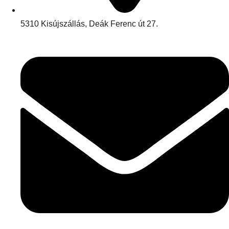
5310 Kisújszállás, Deák Ferenc út 27.