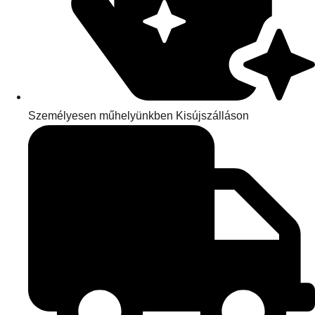
Személyesen műhelyünkben Kisújszálláson