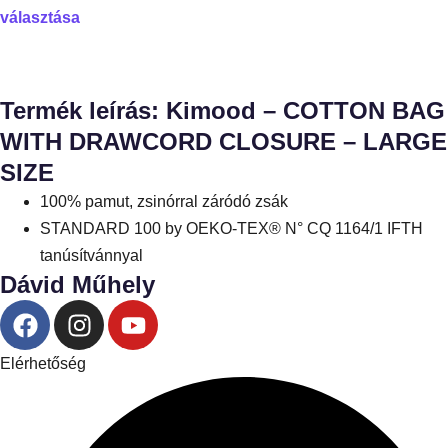
választása
Termék leírás: Kimood – COTTON BAG
WITH DRAWCORD CLOSURE – LARGE
SIZE
100% pamut, zsinórral záródó zsák
STANDARD 100 by OEKO-TEX® N° CQ 1164/1 IFTH
tanúsítvánnyal
Dávid Műhely
Elérhetőség