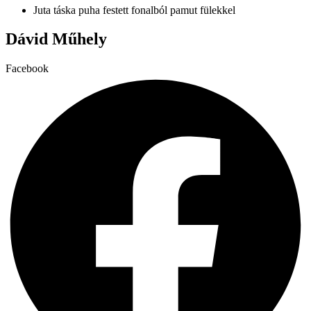
A
Juta táska puha festett fonalból pamut fülekkel
változatok
a
Dávid Műhely
termékoldalon
választhatók
Facebook
ki