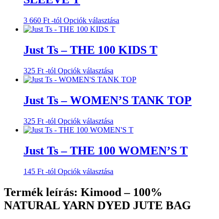
Ennek
3 660
Ft
-tól
Opciók választása
a
terméknek
több
Just Ts – THE 100 KIDS T
variációja
van.
Ennek
325
Ft
-tól
Opciók választása
A
a
változatok
terméknek
a
több
Just Ts – WOMEN’S TANK TOP
termékoldalon
variációja
választhatók
van.
ki
Ennek
325
Ft
-tól
Opciók választása
A
a
változatok
terméknek
a
több
Just Ts – THE 100 WOMEN’S T
termékoldalon
variációja
választhatók
van.
ki
Ennek
145
Ft
-tól
Opciók választása
A
a
változatok
terméknek
Termék leírás: Kimood – 100%
a
több
termékoldalon
NATURAL YARN DYED JUTE BAG
variációja
választhatók
van.
ki