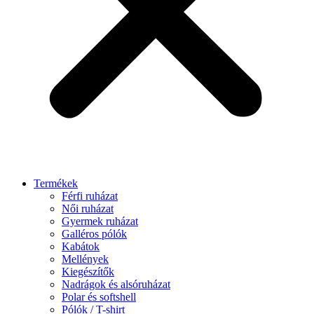
Termékek
Férfi ruházat
Női ruházat
Gyermek ruházat
Galléros pólók
Kabátok
Mellények
Kiegészítők
Nadrágok és alsóruházat
Polar és softshell
Pólók / T-shirt