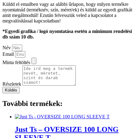
Küldd el emailben vagy az alábbi űrlapon, hogy milyen termékre
nyomtatnád (terméknév, szín, méret/ek) és küldd az egyedi grafikát
amit megálmodtál! Ezután felvesszük veled a kapcsolatot a
megvalósítással kapcsolatban!
*Egyedi grafika / logó nyomtatása esetén a minimum rendelési
db szám 10 db.
Név
Email
Minta feltöltés
Részletek
Küldés
További termékek:
Just Ts – OVERSIZE 100 LONG
SLEEVE T