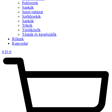
Pulóverek
Sapkák
Sport ruházat
Széldzsekik
Sapkák
Trikók
Törölközők
Táskák és kiegészítők
Rólunk
Kapcsolat
0
Ft
0