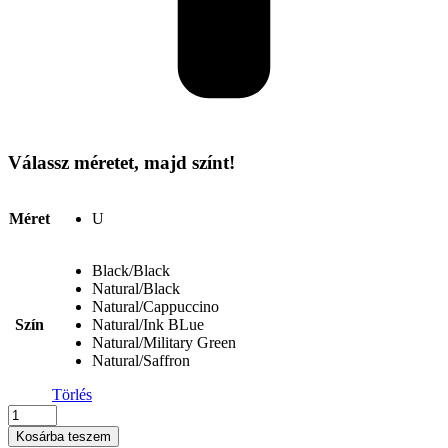
Válassz méretet, majd színt!
Méret
U
Black/Black
Natural/Black
Natural/Cappuccino
Szín
Natural/Ink BLue
Natural/Military Green
Natural/Saffron
Törlés
Kimood
-
Kosárba teszem