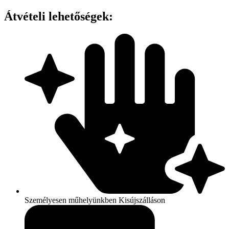
100%
NATURAL
Átvételi lehetőségek:
YARN
DYED
JUTE
BAG
mennyiség
Személyesen műhelyünkben Kisújszálláson