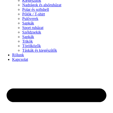
Kiegészítők
Nadrágok és alsóruházat
Polar és softshell
Pólók / T-shirt
Pulóverek
Sapkák
Sport ruházat
Széldzsekik
Sapkák
Trikók
Törölközők
Táskák és kiegészítők
Rólunk
Kapcsolat