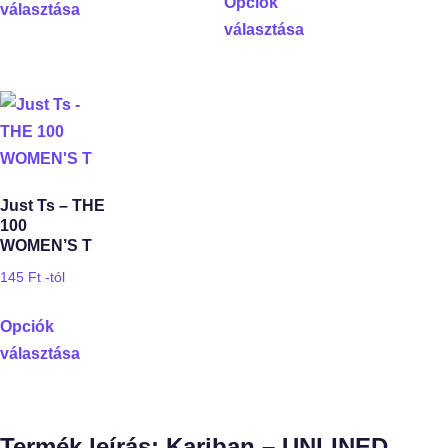
Opciók
választása
választása
Just Ts – THE
100
WOMEN’S T
145
Ft
-tól
Opciók
választása
Termék leírás: Kariban – UNLINED