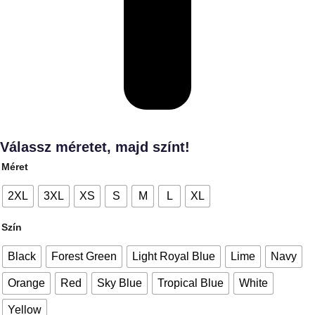
Válassz méretet, majd színt!
Méret
2XL
3XL
XS
S
M
L
XL
Szín
Black
Forest Green
Light Royal Blue
Lime
Navy
Orange
Red
Sky Blue
Tropical Blue
White
Yellow