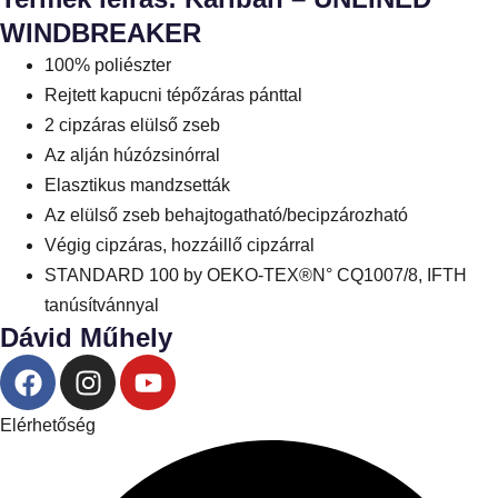
WINDBREAKER
100% poliészter
Rejtett kapucni tépőzáras pánttal
2 cipzáras elülső zseb
Az alján húzózsinórral
Elasztikus mandzsetták
Az elülső zseb behajtogatható/becipzározható
Végig cipzáras, hozzáillő cipzárral
STANDARD 100 by OEKO-TEX®N° CQ1007/8, IFTH
tanúsítvánnyal
Dávid Műhely
Elérhetőség