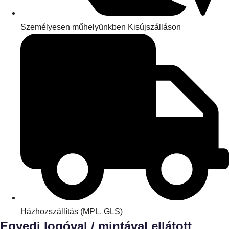
Személyesen műhelyünkben Kisújszálláson
Házhozszállítás (MPL, GLS)
Egyedi logóval / mintával ellátott