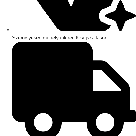
Személyesen műhelyünkben Kisújszálláson