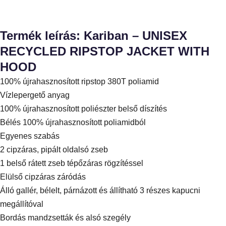
Termék leírás: Kariban – UNISEX
RECYCLED RIPSTOP JACKET WITH
HOOD
100% újrahasznosított ripstop 380T poliamid
Vízlepergető anyag
100% újrahasznosított poliészter belső díszítés
Bélés 100% újrahasznosított poliamidból
Egyenes szabás
2 cipzáras, pipált oldalsó zseb
1 belső rátett zseb tépőzáras rögzítéssel
Elülső cipzáras záródás
Álló gallér, bélelt, párnázott és állítható 3 részes kapucni
megállítóval
Bordás mandzsetták és alsó szegély