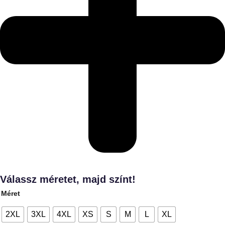
Válassz méretet, majd színt!
Méret
2XL
3XL
4XL
XS
S
M
L
XL