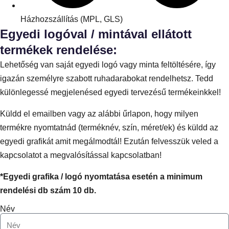
Házhozszállítás (MPL, GLS)
Egyedi logóval / mintával ellátott
termékek rendelése:
Lehetőség van saját egyedi logó vagy minta feltöltésére, így
igazán személyre szabott ruhadarabokat rendelhetsz. Tedd
különlegessé megjelenésed egyedi tervezésű termékeinkkel!
Küldd el emailben vagy az alábbi űrlapon, hogy milyen
termékre nyomtatnád (terméknév, szín, méret/ek) és küldd az
egyedi grafikát amit megálmodtál! Ezután felvesszük veled a
kapcsolatot a megvalósítással kapcsolatban!
*Egyedi grafika / logó nyomtatása esetén a minimum
rendelési db szám 10 db.
Név