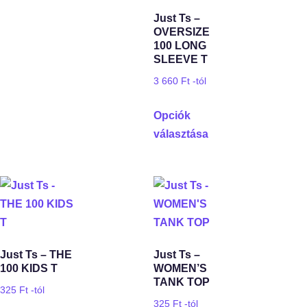
Just Ts –
OVERSIZE
100 LONG
SLEEVE T
3 660
Ft
-tól
Opciók
választása
Just Ts – THE
Just Ts –
100 KIDS T
WOMEN’S
TANK TOP
325
Ft
-tól
325
Ft
-tól