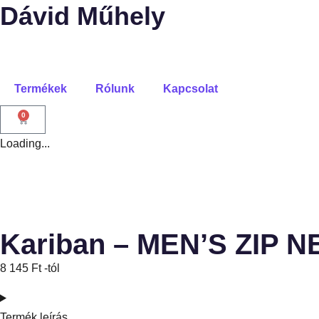
Dávid Műhely
Termékek
Rólunk
Kapcsolat
0
Loading...
Kariban – MEN’S ZIP 
8 145
Ft
-tól
Termék leírás