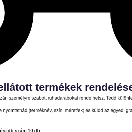
ellátott termékek rendelés
igazán személyre szabott ruhadarabokat rendelhetsz. Tedd külö
 nyomtatnád (terméknév, szín, méret/ek) és küldd az egyedi gra
lési db szám 10 db.