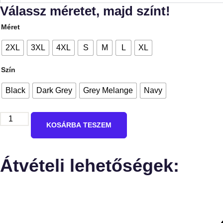
Válassz méretet, majd színt!
Méret
2XL
3XL
4XL
S
M
L
XL
Szín
Black
Dark Grey
Grey Melange
Navy
KOSÁRBA TESZEM
Átvételi lehetőségek: