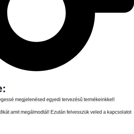
e:
nlegessé megjelenésed egyedi tervezésű termékeinkkel!
fikát amit megálmodtál! Ezután felvesszük veled a kapcsolatot