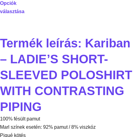
Opciók
választása
Termék leírás: Kariban
– LADIE’S SHORT-
SLEEVED POLOSHIRT
WITH CONTRASTING
PIPING
100% fésült pamut
Marl színek esetén: 92% pamut / 8% viszkóz
Piqué kötés