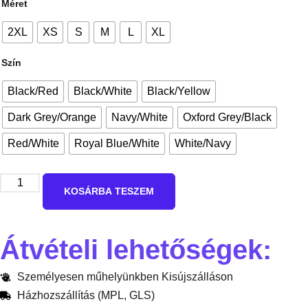
Méret
2XL
XS
S
M
L
XL
Szín
Black/Red
Black/White
Black/Yellow
Dark Grey/Orange
Navy/White
Oxford Grey/Black
Red/White
Royal Blue/White
White/Navy
KOSÁRBA TESZEM
Átvételi lehetőségek:
Személyesen műhelyünkben Kisújszálláson
Házhozszállítás (MPL, GLS)