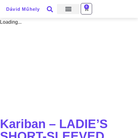
0
Dávid Műhely
Loading...
Kariban – LADIE’S
SHORT-SLEEVED