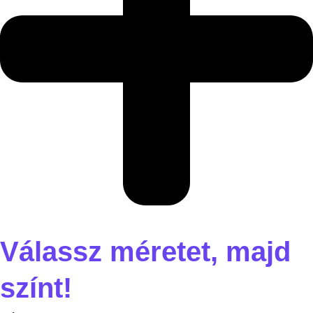
Válassz méretet, majd
színt!