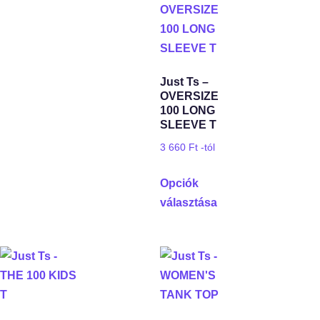
Just Ts –
OVERSIZE
100 LONG
SLEEVE T
3 660
Ft
-tól
Opciók
választása