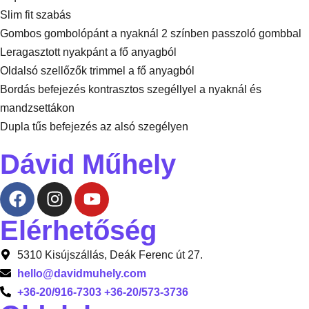
Slim fit szabás
Gombos gombolópánt a nyaknál 2 színben passzoló gombbal
Leragasztott nyakpánt a fő anyagból
Oldalsó szellőzők trimmel a fő anyagból
Bordás befejezés kontrasztos szegéllyel a nyaknál és
mandzsettákon
Dupla tűs befejezés az alsó szegélyen
Dávid Műhely
Elérhetőség
5310 Kisújszállás, Deák Ferenc út 27.
hello@davidmuhely.com
+36-20/916-7303 +36-20/573-3736