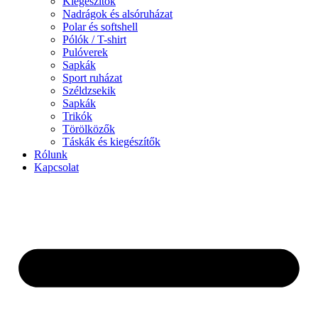
Kiegészítők
Nadrágok és alsóruházat
Polar és softshell
Pólók / T-shirt
Pulóverek
Sapkák
Sport ruházat
Széldzsekik
Sapkák
Trikók
Törölközők
Táskák és kiegészítők
Rólunk
Kapcsolat