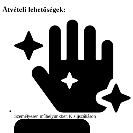
LADIES'
CREW
Átvételi lehetőségek:
NECK
JUMPER
mennyiség
Személyesen műhelyünkben Kisújszálláson