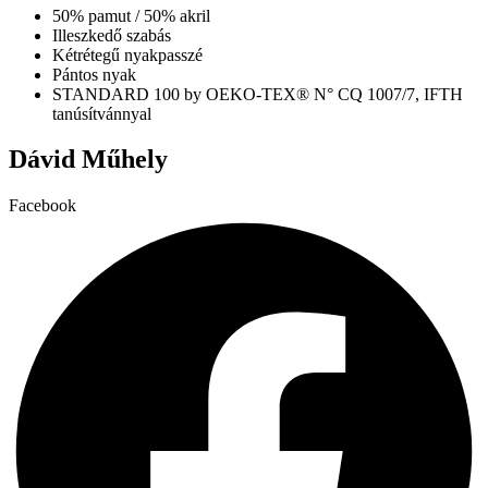
A
50% pamut / 50% akril
változatok
Illeszkedő szabás
a
Kétrétegű nyakpasszé
termékoldalon
Pántos nyak
választhatók
STANDARD 100 by OEKO-TEX® N° CQ 1007/7, IFTH
ki
tanúsítvánnyal
Dávid Műhely
Facebook