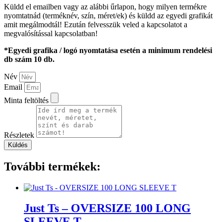
Küldd el emailben vagy az alábbi űrlapon, hogy milyen termékre
nyomtatnád (terméknév, szín, méret/ek) és küldd az egyedi grafikát
amit megálmodtál! Ezután felvesszük veled a kapcsolatot a
megvalósítással kapcsolatban!
*Egyedi grafika / logó nyomtatása esetén a minimum rendelési
db szám 10 db.
Név
Email
Minta feltöltés
Részletek
Küldés
További termékek:
Just Ts – OVERSIZE 100 LONG
SLEEVE T