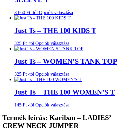
Ennek
3 660
Ft
-tól
Opciók választása
a
terméknek
több
Just Ts – THE 100 KIDS T
variációja
van.
Ennek
325
Ft
-tól
Opciók választása
A
a
változatok
terméknek
a
több
Just Ts – WOMEN’S TANK TOP
termékoldalon
variációja
választhatók
van.
ki
Ennek
325
Ft
-tól
Opciók választása
A
a
változatok
terméknek
a
több
Just Ts – THE 100 WOMEN’S T
termékoldalon
variációja
választhatók
van.
ki
Ennek
145
Ft
-tól
Opciók választása
A
a
változatok
terméknek
Termék leírás: Kariban – LADIES’
a
több
termékoldalon
CREW NECK JUMPER
variációja
választhatók
van.
ki