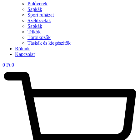
Pulóverek
Sapkák
Sport ruházat
Széldzsekik
Sapkák
Trikók
Törölközők
Táskák és kiegészítők
Rólunk
Kapcsolat
0
Ft
0