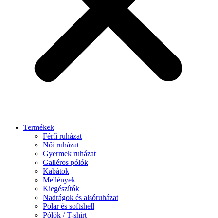
Termékek
Férfi ruházat
Női ruházat
Gyermek ruházat
Galléros pólók
Kabátok
Mellények
Kiegészítők
Nadrágok és alsóruházat
Polar és softshell
Pólók / T-shirt