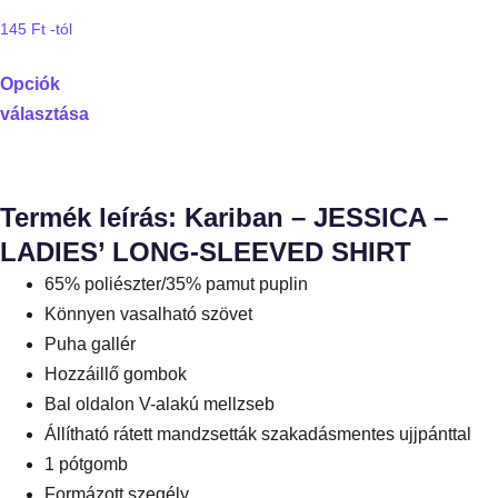
145
Ft
-tól
Opciók
választása
Termék leírás: Kariban – JESSICA –
LADIES’ LONG-SLEEVED SHIRT
65% poliészter/35% pamut puplin
Könnyen vasalható szövet
Puha gallér
Hozzáillő gombok
Bal oldalon V-alakú mellzseb
Állítható rátett mandzsetták szakadásmentes ujjpánttal
1 pótgomb
Formázott szegély