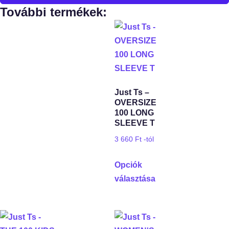
További termékek:
Just Ts –
OVERSIZE
100 LONG
SLEEVE T
3 660
Ft
-tól
Opciók
választása