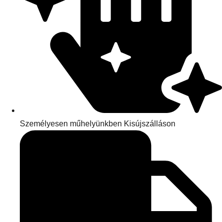
Személyesen műhelyünkben Kisújszálláson