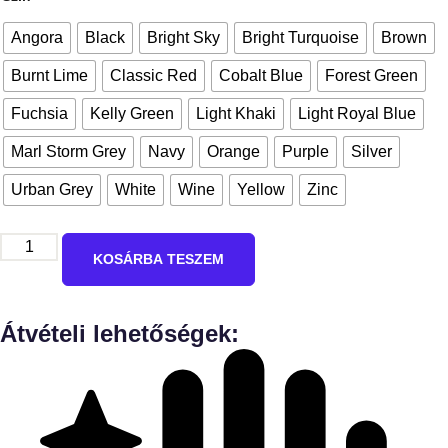
Angora
Black
Bright Sky
Bright Turquoise
Brown
Burnt Lime
Classic Red
Cobalt Blue
Forest Green
Fuchsia
Kelly Green
Light Khaki
Light Royal Blue
Marl Storm Grey
Navy
Orange
Purple
Silver
Urban Grey
White
Wine
Yellow
Zinc
KOSÁRBA TESZEM
Átvételi lehetőségek: