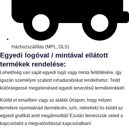
Házhozszállítás (MPL, GLS)
Egyedi logóval / mintával ellátott
termékek rendelése:
Lehetőség van saját egyedi logó vagy minta feltöltésére, így
igazán személyre szabott ruhadarabokat rendelhetsz. Tedd
különlegessé megjelenésed egyedi tervezésű termékeinkkel!
Küldd el emailben vagy az alábbi űrlapon, hogy milyen
termékre nyomtatnád (terméknév, szín, méret/ek) és küldd az
egyedi grafikát amit megálmodtál! Ezután felvesszük veled a
kapcsolatot a megvalósítással kapcsolatban!