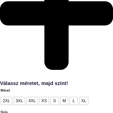
Válassz méretet, majd színt!
Méret
2XL
3XL
4XL
XS
S
M
L
XL
Szín