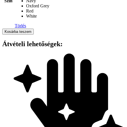
Szín
Navy
Oxford Grey
Red
White
Törlés
Kariban
Kosárba teszem
-
FULL
Átvételi lehetőségek:
ZIP
HOODED
SWEATSHIRT
mennyiség