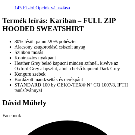
van.
ki
Ennek
145
Ft
-tól
Opciók választása
A
a
változatok
terméknek
Termék leírás: Kariban – FULL ZIP
a
több
termékoldalon
HOODED SWEATSHIRT
variációja
választhatók
van.
ki
A
80% fésült pamut/20% poliészter
változatok
Alacsony zsugorodású csiszolt anyag
a
Szilikon mosás
termékoldalon
Kontrasztos nyakpánt
választhatók
Heather Grey belső kapucni minden színnél, kivéve az
ki
Oxford Grey alapszínt, ahol a belső kapucni Dark Grey
Kenguru zsebek
Bordázott mandzsetták és derékpánt
STANDARD 100 by OEKO-TEX® N° CQ 1007/8, IFTH
tanúsítvánnyal
Dávid Műhely
Facebook