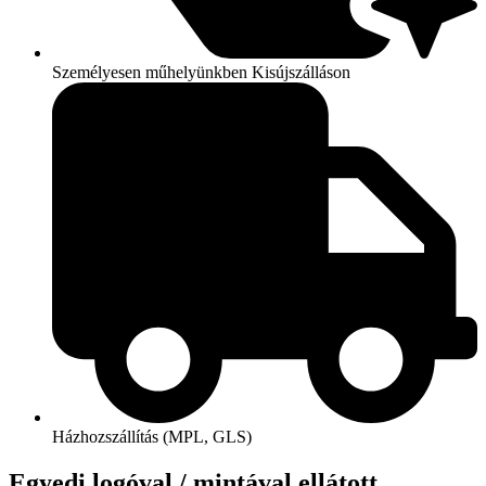
Személyesen műhelyünkben Kisújszálláson
Házhozszállítás (MPL, GLS)
Egyedi logóval / mintával ellátott