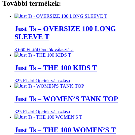
További termékek:
Just Ts – OVERSIZE 100 LONG
SLEEVE T
Ennek
3 660
Ft
-tól
Opciók választása
a
terméknek
több
Just Ts – THE 100 KIDS T
variációja
van.
Ennek
325
Ft
-tól
Opciók választása
A
a
változatok
terméknek
a
több
Just Ts – WOMEN’S TANK TOP
termékoldalon
variációja
választhatók
van.
ki
Ennek
325
Ft
-tól
Opciók választása
A
a
változatok
terméknek
a
több
Just Ts – THE 100 WOMEN’S T
termékoldalon
variációja
választhatók