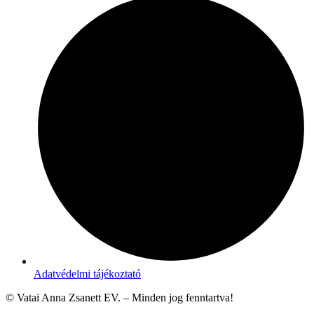
Adatvédelmi tájékoztató
© Vatai Anna Zsanett EV. – Minden jog fenntartva!