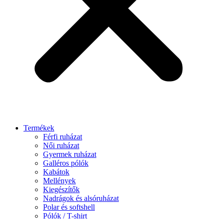
Termékek
Férfi ruházat
Női ruházat
Gyermek ruházat
Galléros pólók
Kabátok
Mellények
Kiegészítők
Nadrágok és alsóruházat
Polar és softshell
Pólók / T-shirt