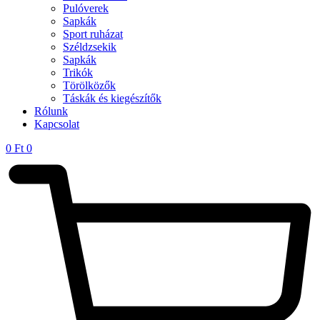
Pulóverek
Sapkák
Sport ruházat
Széldzsekik
Sapkák
Trikók
Törölközők
Táskák és kiegészítők
Rólunk
Kapcsolat
0
Ft
0