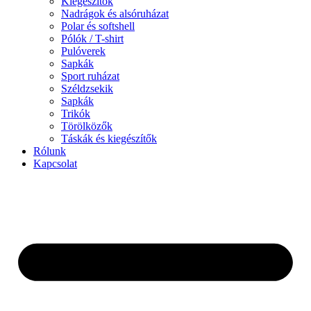
Kiegészítők
Nadrágok és alsóruházat
Polar és softshell
Pólók / T-shirt
Pulóverek
Sapkák
Sport ruházat
Széldzsekik
Sapkák
Trikók
Törölközők
Táskák és kiegészítők
Rólunk
Kapcsolat