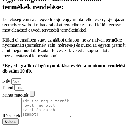
termékek rendelése:
Lehetőség van saját egyedi logó vagy minta feltöltésére, így igazán
személyre szabott ruhadarabokat rendelhetsz. Tedd különlegessé
megjelenésed egyedi tervezésű termékeinkkel!
Küldd el emailben vagy az alábbi űrlapon, hogy milyen termékre
nyomtatnád (terméknév, szín, méret/ek) és küldd az egyedi grafikát
amit megálmodtál! Ezután felvesszük veled a kapcsolatot a
megvalósítással kapcsolatban!
*Egyedi grafika / logó nyomtatása esetén a minimum rendelési
db szám 10 db.
Név
Email
Minta feltöltés
Részletek
Küldés