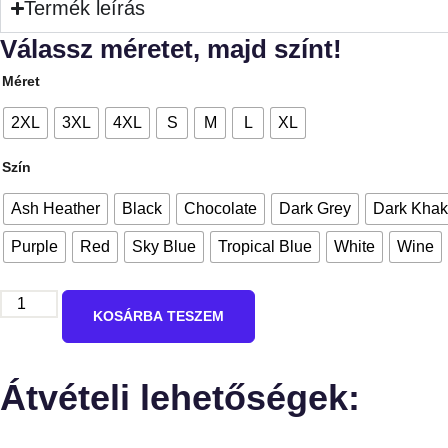
Termék leírás
Válassz méretet, majd színt!
Méret
2XL
3XL
4XL
S
M
L
XL
Szín
Ash Heather
Black
Chocolate
Dark Grey
Dark Khak
Purple
Red
Sky Blue
Tropical Blue
White
Wine
KOSÁRBA TESZEM
Átvételi lehetőségek: