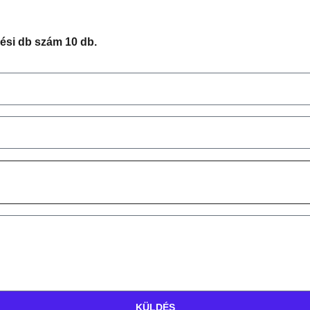
lési db szám 10 db.
KÜLDÉS