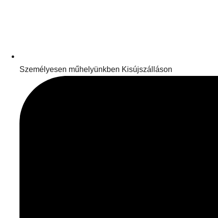
Személyesen műhelyünkben Kisújszálláson