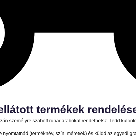
ellátott termékek rendelés
igazán személyre szabott ruhadarabokat rendelhetsz. Tedd külö
 nyomtatnád (terméknév, szín, méret/ek) és küldd az egyedi gra