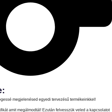
e:
nlegessé megjelenésed egyedi tervezésű termékeinkkel!
fikát amit megálmodtál! Ezután felvesszük veled a kapcsolatot