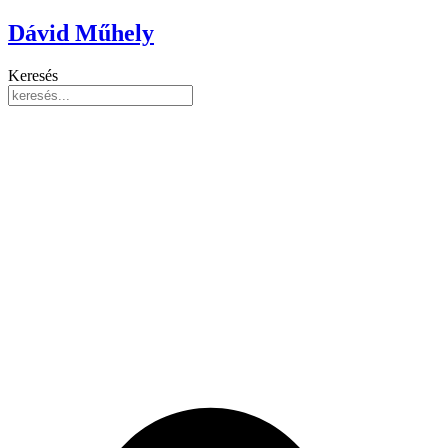
Ugrás
Dávid Műhely
a
tartalomhoz
Keresés