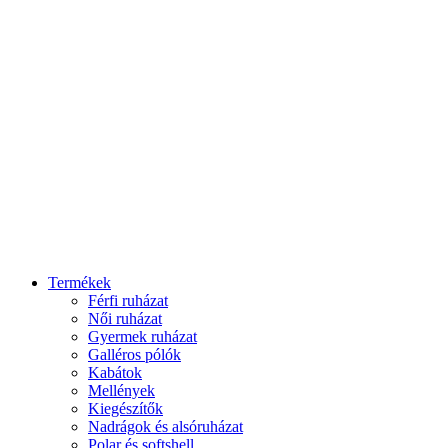
Termékek
Férfi ruházat
Női ruházat
Gyermek ruházat
Galléros pólók
Kabátok
Mellények
Kiegészítők
Nadrágok és alsóruházat
Polar és softshell