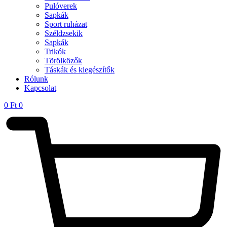
Pulóverek
Sapkák
Sport ruházat
Széldzsekik
Sapkák
Trikók
Törölközők
Táskák és kiegészítők
Rólunk
Kapcsolat
0
Ft
0