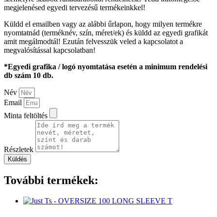
megjelenésed egyedi tervezésű termékeinkkel!
Küldd el emailben vagy az alábbi űrlapon, hogy milyen termékre
nyomtatnád (terméknév, szín, méret/ek) és küldd az egyedi grafikát
amit megálmodtál! Ezután felvesszük veled a kapcsolatot a
megvalósítással kapcsolatban!
*Egyedi grafika / logó nyomtatása esetén a minimum rendelési
db szám 10 db.
Név
Email
Minta feltöltés
Részletek
Küldés
További termékek: