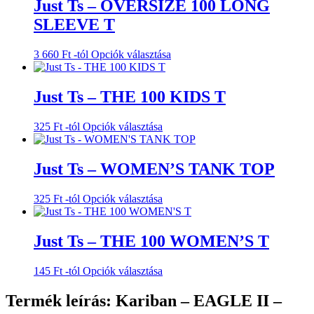
Just Ts – OVERSIZE 100 LONG
SLEEVE T
Ennek
3 660
Ft
-tól
Opciók választása
a
terméknek
több
Just Ts – THE 100 KIDS T
variációja
van.
Ennek
325
Ft
-tól
Opciók választása
A
a
változatok
terméknek
a
több
Just Ts – WOMEN’S TANK TOP
termékoldalon
variációja
választhatók
van.
ki
Ennek
325
Ft
-tól
Opciók választása
A
a
változatok
terméknek
a
több
Just Ts – THE 100 WOMEN’S T
termékoldalon
variációja
választhatók
van.
ki
Ennek
145
Ft
-tól
Opciók választása
A
a
változatok
terméknek
Termék leírás: Kariban – EAGLE II –
a
több
termékoldalon