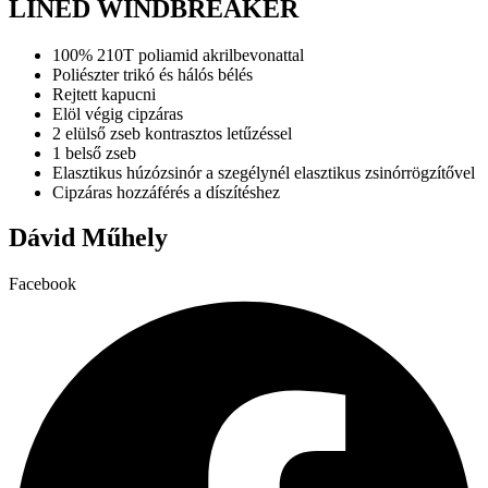
LINED WINDBREAKER
variációja
választhatók
van.
ki
A
100% 210T poliamid akrilbevonattal
változatok
Poliészter trikó és hálós bélés
a
Rejtett kapucni
termékoldalon
Elöl végig cipzáras
választhatók
2 elülső zseb kontrasztos letűzéssel
ki
1 belső zseb
Elasztikus húzózsinór a szegélynél elasztikus zsinórrögzítővel
Cipzáras hozzáférés a díszítéshez
Dávid Műhely
Facebook