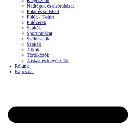
Kiegészítők
Nadrágok és alsóruházat
Polar és softshell
Pólók / T-shirt
Pulóverek
Sapkák
Sport ruházat
Széldzsekik
Sapkák
Trikók
Törölközők
Táskák és kiegészítők
Rólunk
Kapcsolat