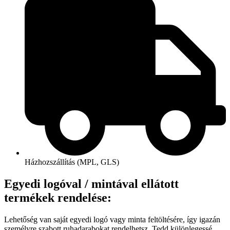
Házhozszállítás (MPL, GLS)
Egyedi logóval / mintával ellátott
termékek rendelése:
Lehetőség van saját egyedi logó vagy minta feltöltésére, így igazán
személyre szabott ruhadarabokat rendelhetsz. Tedd különlegessé