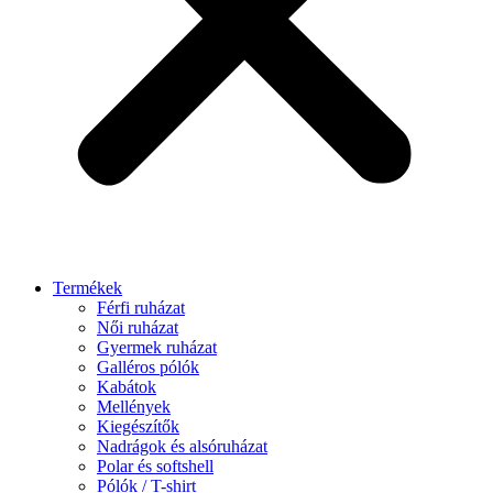
Termékek
Férfi ruházat
Női ruházat
Gyermek ruházat
Galléros pólók
Kabátok
Mellények
Kiegészítők
Nadrágok és alsóruházat
Polar és softshell
Pólók / T-shirt