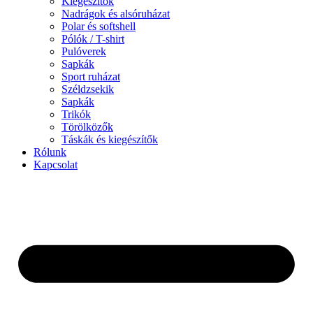
Kiegészítők
Nadrágok és alsóruházat
Polar és softshell
Pólók / T-shirt
Pulóverek
Sapkák
Sport ruházat
Széldzsekik
Sapkák
Trikók
Törölközők
Táskák és kiegészítők
Rólunk
Kapcsolat