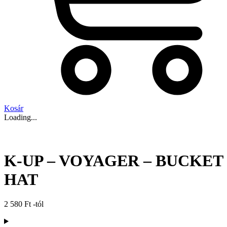
Kosár
Loading...
K-UP – VOYAGER – BUCKET
HAT
2 580
Ft
-tól