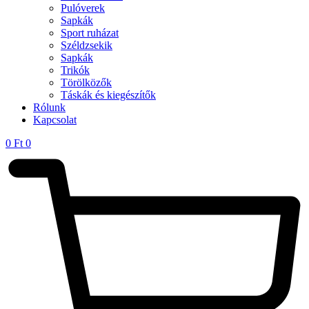
Pulóverek
Sapkák
Sport ruházat
Széldzsekik
Sapkák
Trikók
Törölközők
Táskák és kiegészítők
Rólunk
Kapcsolat
0
Ft
0