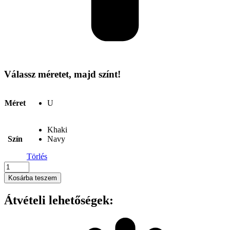
Válassz méretet, majd színt!
Méret
U
Khaki
Szín
Navy
Törlés
K-
UP
Kosárba teszem
-
VOYAGER
Átvételi lehetőségek:
-
BUCKET
HAT