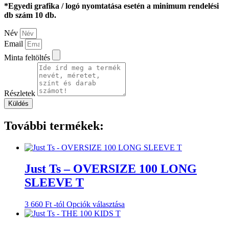
*Egyedi grafika / logó nyomtatása esetén a minimum rendelési
db szám 10 db.
Név
Email
Minta feltöltés
Részletek
Küldés
További termékek:
Just Ts – OVERSIZE 100 LONG
SLEEVE T
Ennek
3 660
Ft
-tól
Opciók választása
a
terméknek