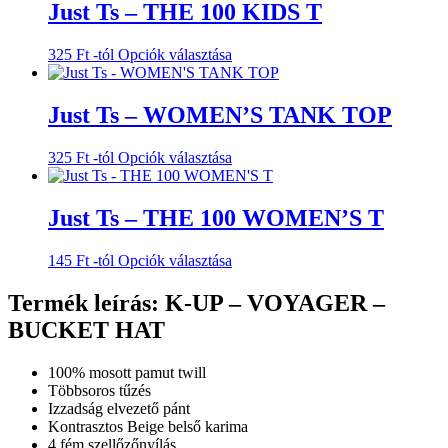
több
Just Ts – THE 100 KIDS T
variációja
van.
Ennek
325
Ft
-tól
Opciók választása
A
a
változatok
terméknek
a
több
Just Ts – WOMEN’S TANK TOP
termékoldalon
variációja
választhatók
van.
ki
Ennek
325
Ft
-tól
Opciók választása
A
a
változatok
terméknek
a
több
Just Ts – THE 100 WOMEN’S T
termékoldalon
variációja
választhatók
van.
ki
Ennek
145
Ft
-tól
Opciók választása
A
a
változatok
terméknek
Termék leírás: K-UP – VOYAGER –
a
több
termékoldalon
BUCKET HAT
variációja
választhatók
van.
ki
A
100% mosott pamut twill
változatok
Többsoros tűzés
a
Izzadság elvezető pánt
termékoldalon
Kontrasztos Beige belső karima
választhatók
4 fém szellőzőnyílás