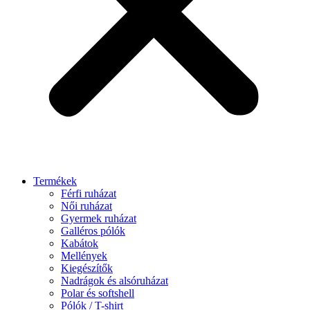
Termékek
Férfi ruházat
Női ruházat
Gyermek ruházat
Galléros pólók
Kabátok
Mellények
Kiegészítők
Nadrágok és alsóruházat
Polar és softshell
Pólók / T-shirt