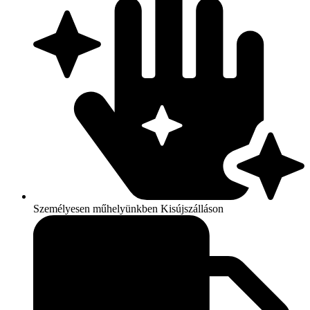
mennyiség
Személyesen műhelyünkben Kisújszálláson