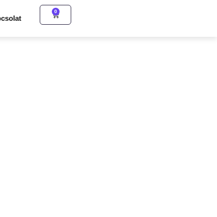
0
csolat