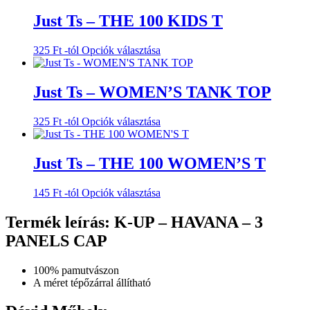
terméknek
több
Just Ts – THE 100 KIDS T
variációja
van.
Ennek
325
Ft
-tól
Opciók választása
A
a
változatok
terméknek
a
több
Just Ts – WOMEN’S TANK TOP
termékoldalon
variációja
választhatók
van.
ki
Ennek
325
Ft
-tól
Opciók választása
A
a
változatok
terméknek
a
több
Just Ts – THE 100 WOMEN’S T
termékoldalon
variációja
választhatók
van.
ki
Ennek
145
Ft
-tól
Opciók választása
A
a
változatok
terméknek
Termék leírás: K-UP – HAVANA – 3
a
több
termékoldalon
PANELS CAP
variációja
választhatók
van.
ki
A
100% pamutvászon
változatok
A méret tépőzárral állítható
a
termékoldalon