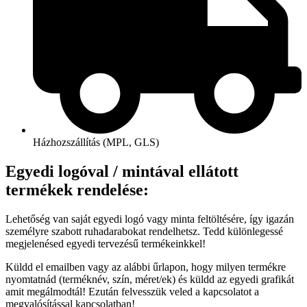
Házhozszállítás (MPL, GLS)
Egyedi logóval / mintával ellátott
termékek rendelése:
Lehetőség van saját egyedi logó vagy minta feltöltésére, így igazán
személyre szabott ruhadarabokat rendelhetsz. Tedd különlegessé
megjelenésed egyedi tervezésű termékeinkkel!
Küldd el emailben vagy az alábbi űrlapon, hogy milyen termékre
nyomtatnád (terméknév, szín, méret/ek) és küldd az egyedi grafikát
amit megálmodtál! Ezután felvesszük veled a kapcsolatot a
megvalósítással kapcsolatban!