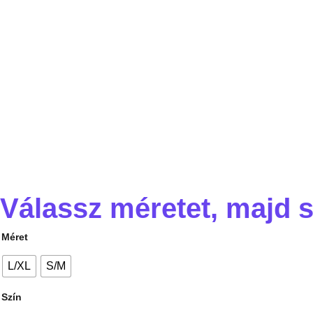
Válassz méretet, majd s
Méret
L/XL
S/M
Szín