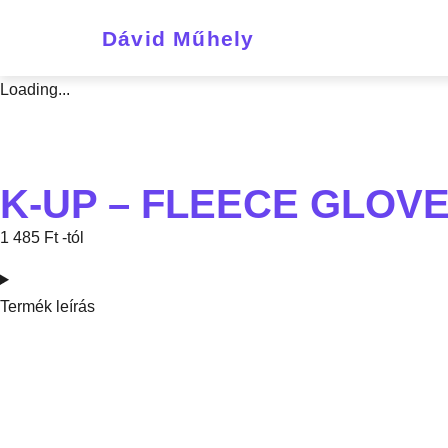
Dávid Műhely
Loading...
K-UP – FLEECE GLOV
1 485
Ft
-tól
Termék leírás