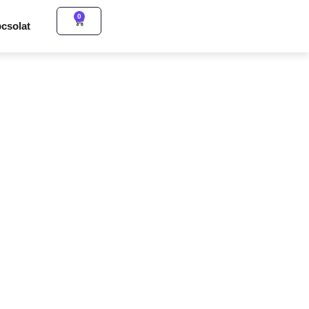
0
csolat