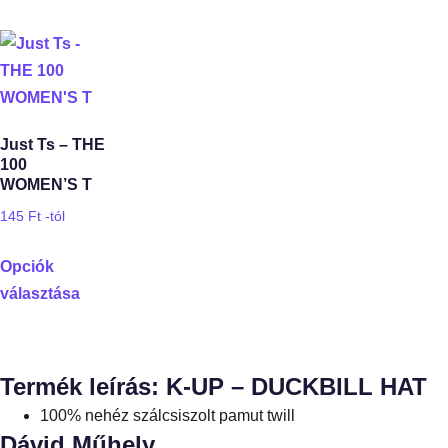
Just Ts – THE
100
WOMEN’S T
145
Ft
-tól
Opciók
választása
Termék leírás: K-UP – DUCKBILL HAT
100% nehéz szálcsiszolt pamut twill
Dávid Műhely