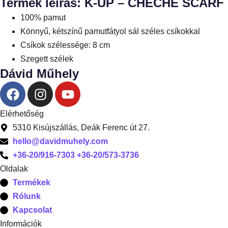
Termék leírás: K-UP – CHECHE SCARF
100% pamut
Könnyű, kétszínű pamutfátyol sál széles csíkokkal
Csíkok szélessége: 8 cm
Szegett szélek
Dávid Műhely
Elérhetőség
5310 Kisújszállás, Deák Ferenc út 27.
hello@davidmuhely.com
+36-20/916-7303 +36-20/573-3736
Oldalak
Termékek
Rólunk
Kapcsolat
Információk