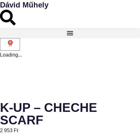
Dávid Műhely
0
Loading...
K-UP – CHECHE
SCARF
2 953
Ft