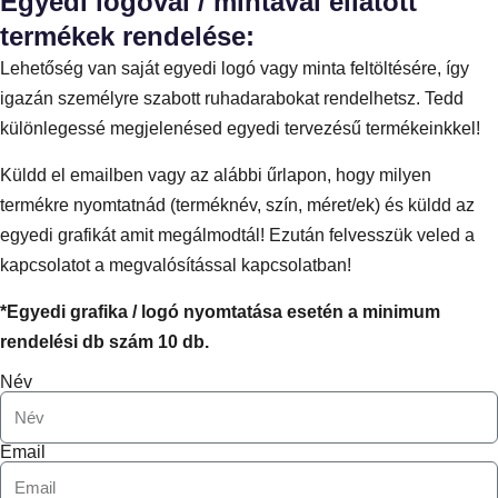
Egyedi logóval / mintával ellátott
termékek rendelése:
Lehetőség van saját egyedi logó vagy minta feltöltésére, így
igazán személyre szabott ruhadarabokat rendelhetsz. Tedd
különlegessé megjelenésed egyedi tervezésű termékeinkkel!
Küldd el emailben vagy az alábbi űrlapon, hogy milyen
termékre nyomtatnád (terméknév, szín, méret/ek) és küldd az
egyedi grafikát amit megálmodtál! Ezután felvesszük veled a
kapcsolatot a megvalósítással kapcsolatban!
*Egyedi grafika / logó nyomtatása esetén a minimum
rendelési db szám 10 db.
Név
Email