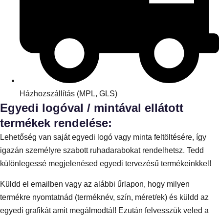
Házhozszállítás (MPL, GLS)
Egyedi logóval / mintával ellátott
termékek rendelése:
Lehetőség van saját egyedi logó vagy minta feltöltésére, így
igazán személyre szabott ruhadarabokat rendelhetsz. Tedd
különlegessé megjelenésed egyedi tervezésű termékeinkkel!
Küldd el emailben vagy az alábbi űrlapon, hogy milyen
termékre nyomtatnád (terméknév, szín, méret/ek) és küldd az
egyedi grafikát amit megálmodtál! Ezután felvesszük veled a