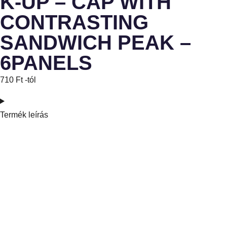
K-UP – CAP WITH
CONTRASTING
SANDWICH PEAK –
6PANELS
710
Ft
-tól
Termék leírás