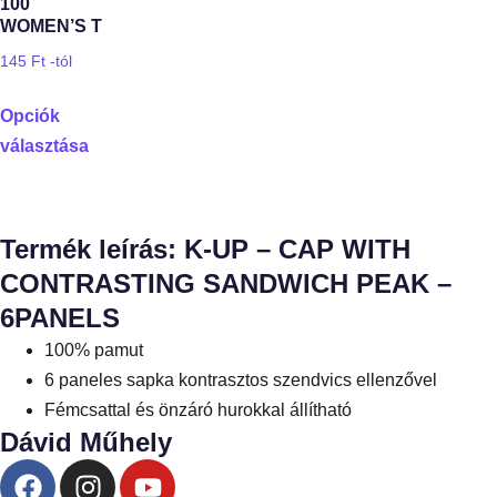
100
WOMEN’S T
145
Ft
-tól
Opciók
választása
Termék leírás: K-UP – CAP WITH
CONTRASTING SANDWICH PEAK –
6PANELS
100% pamut
6 paneles sapka kontrasztos szendvics ellenzővel
Fémcsattal és önzáró hurokkal állítható
Dávid Műhely