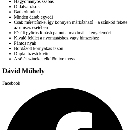
Hagyományos szabás
A
Oldalvarrások
változatok
Batikolt minta
a
Minden darab egyedi
termékoldalon
Csak méretcímke, így könnyen márkázható – a színkód fekete
választhatók
az unisex esetében
ki
Fésült gyűrűs fonású pamut a maximális kényelemért
Kiváló felület a nyomtatáshoz vagy hímzéshez
Pántos nyak
Bordázott környakas fazon
Dupla tűzésű kivitel
A sötét színeket elkülönítve mossa
Dávid Műhely
Facebook