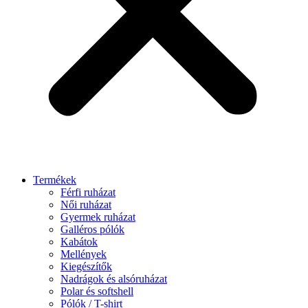
Termékek
Férfi ruházat
Női ruházat
Gyermek ruházat
Galléros pólók
Kabátok
Mellények
Kiegészítők
Nadrágok és alsóruházat
Polar és softshell
Pólók / T-shirt