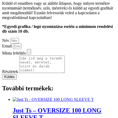
Küldd el emailben vagy az alábbi űrlapon, hogy milyen termékre
nyomtatnád (terméknév, szín, méret/ek) és küldd az egyedi grafikát
amit megálmodtál! Ezután felvesszük veled a kapcsolatot a
megvalósítással kapcsolatban!
*Egyedi grafika / logó nyomtatása esetén a minimum rendelési
db szám 10 db.
Név
Email
Minta feltöltés
Részletek
Küldés
További termékek:
Just Ts – OVERSIZE 100 LONG
SLEEVE T