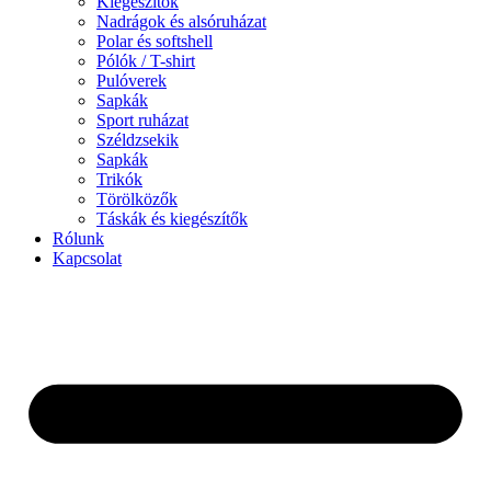
Kiegészítők
Nadrágok és alsóruházat
Polar és softshell
Pólók / T-shirt
Pulóverek
Sapkák
Sport ruházat
Széldzsekik
Sapkák
Trikók
Törölközők
Táskák és kiegészítők
Rólunk
Kapcsolat