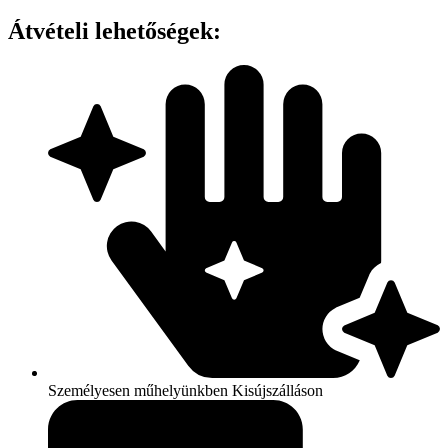
TIE-
Átvételi lehetőségek:
DYE
T
mennyiség
Személyesen műhelyünkben Kisújszálláson