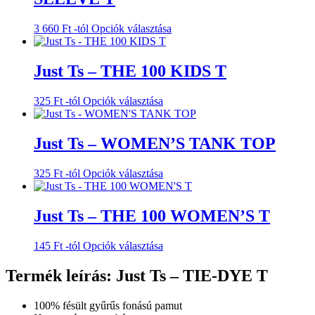
Ennek
3 660
Ft
-tól
Opciók választása
a
terméknek
több
Just Ts – THE 100 KIDS T
variációja
van.
Ennek
325
Ft
-tól
Opciók választása
A
a
változatok
terméknek
a
több
Just Ts – WOMEN’S TANK TOP
termékoldalon
variációja
választhatók
van.
ki
Ennek
325
Ft
-tól
Opciók választása
A
a
változatok
terméknek
a
több
Just Ts – THE 100 WOMEN’S T
termékoldalon
variációja
választhatók
van.
ki
Ennek
145
Ft
-tól
Opciók választása
A
a
változatok
terméknek
Termék leírás: Just Ts – TIE-DYE T
a
több
termékoldalon
variációja
választhatók
100% fésült gyűrűs fonású pamut
van.
ki