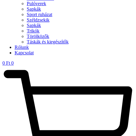
Pulóverek
Sapkák
Sport ruházat
Széldzsekik
Sapkák
Trikók
Törölközők
Táskák és kiegészítők
Rólunk
Kapcsolat
0
Ft
0