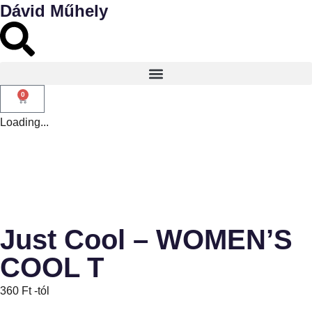
Dávid Műhely
0
Loading...
Just Cool – WOMEN’S
COOL T
360
Ft
-tól