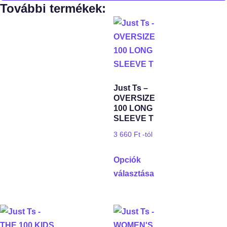
További termékek:
Just Ts –
OVERSIZE
100 LONG
SLEEVE T
3 660
Ft
-tól
Opciók
választása