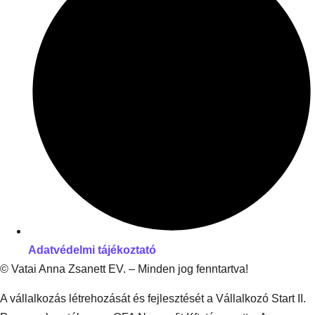
Adatvédelmi tájékoztató
© Vatai Anna Zsanett EV. – Minden jog fenntartva!
A vállalkozás létrehozását és fejlesztését a Vállalkozó Start II.