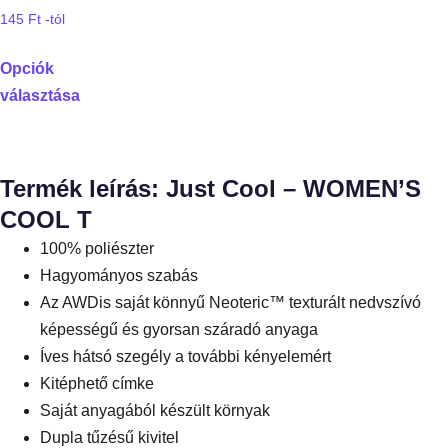
145
Ft
-tól
Opciók
választása
Termék leírás: Just Cool – WOMEN’S
COOL T
100% poliészter
Hagyományos szabás
Az AWDis saját könnyű Neoteric™ texturált nedvszívó
képességű és gyorsan száradó anyaga
Íves hátsó szegély a további kényelemért
Kitéphető címke
Saját anyagából készült környak
Dupla tűzésű kivitel