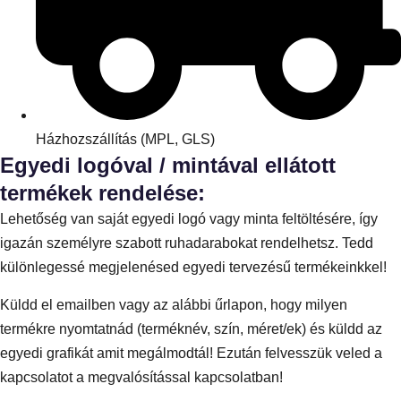
Házhozszállítás (MPL, GLS)
Egyedi logóval / mintával ellátott
termékek rendelése:
Lehetőség van saját egyedi logó vagy minta feltöltésére, így
igazán személyre szabott ruhadarabokat rendelhetsz. Tedd
különlegessé megjelenésed egyedi tervezésű termékeinkkel!
Küldd el emailben vagy az alábbi űrlapon, hogy milyen
termékre nyomtatnád (terméknév, szín, méret/ek) és küldd az
egyedi grafikát amit megálmodtál! Ezután felvesszük veled a
kapcsolatot a megvalósítással kapcsolatban!