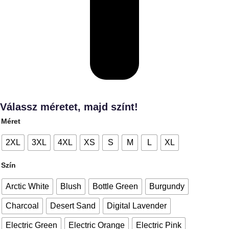
Válassz méretet, majd színt!
Méret
2XL
3XL
4XL
XS
S
M
L
XL
Szín
Arctic White
Blush
Bottle Green
Burgundy
Charcoal
Desert Sand
Digital Lavender
Electric Green
Electric Orange
Electric Pink