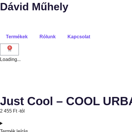
Dávid Műhely
Termékek
Rólunk
Kapcsolat
0
Loading...
Just Cool – COOL UR
2 455
Ft
-tól
Termék leírás