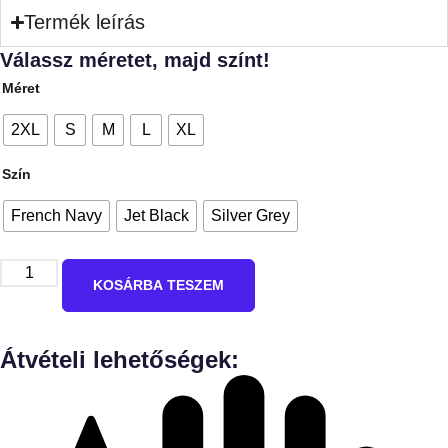
Termék leírás
Válassz méretet, majd színt!
Méret
2XL
S
M
L
XL
Szín
French Navy
Jet Black
Silver Grey
KOSÁRBA TESZEM
Átvételi lehetőségek: