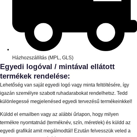
Házhozszállítás (MPL, GLS)
Egyedi logóval / mintával ellátott
termékek rendelése:
Lehetőség van saját egyedi logó vagy minta feltöltésére, így
igazán személyre szabott ruhadarabokat rendelhetsz. Tedd
különlegessé megjelenésed egyedi tervezésű termékeinkkel!
Küldd el emailben vagy az alábbi űrlapon, hogy milyen
termékre nyomtatnád (terméknév, szín, méret/ek) és küldd az
egyedi grafikát amit megálmodtál! Ezután felvesszük veled a