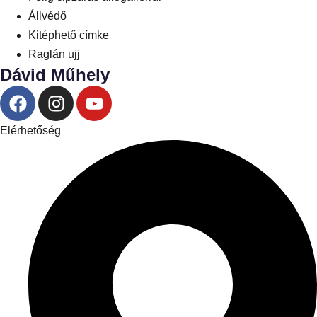
Állvédő
Kitéphető címke
Raglán ujj
Dávid Műhely
Elérhetőség