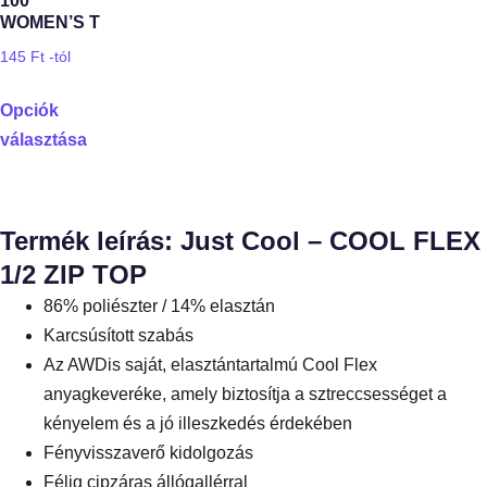
100
WOMEN’S T
145
Ft
-tól
Opciók
választása
Termék leírás: Just Cool – COOL FLEX
1/2 ZIP TOP
86% poliészter / 14% elasztán
Karcsúsított szabás
Az AWDis saját, elasztántartalmú Cool Flex
anyagkeveréke, amely biztosítja a sztreccsességet a
kényelem és a jó illeszkedés érdekében
Fényvisszaverő kidolgozás
Félig cipzáras állógallérral