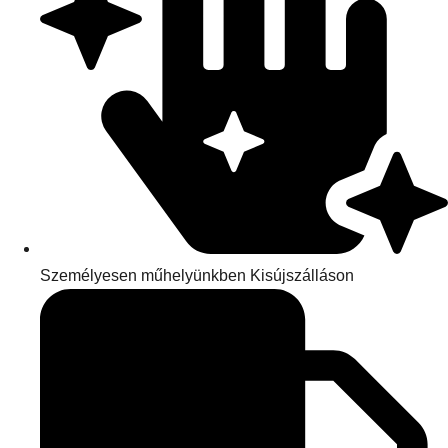
Személyesen műhelyünkben Kisújszálláson