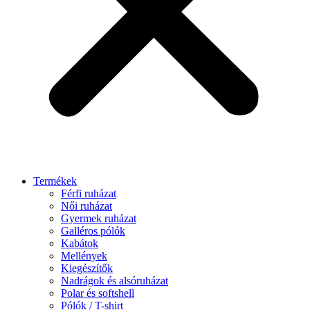
Termékek
Férfi ruházat
Női ruházat
Gyermek ruházat
Galléros pólók
Kabátok
Mellények
Kiegészítők
Nadrágok és alsóruházat
Polar és softshell
Pólók / T-shirt