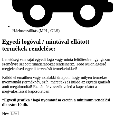
Házhozszállítás (MPL, GLS)
Egyedi logóval / mintával ellátott
termékek rendelése:
Lehetőség van saját egyedi logó vagy minta feltöltésére, így igazán
személyre szabott ruhadarabokat rendelhetsz. Tedd különlegessé
megjelenésed egyedi tervezésű termékeinkkel!
Küldd el emailben vagy az alábbi űrlapon, hogy milyen termékre
nyomtatnád (terméknév, szín, méret/ek) és küldd az egyedi grafikát
amit megálmodtál! Ezután felvesszük veled a kapcsolatot a
megvalósítással kapcsolatban!
*Egyedi grafika / logó nyomtatása esetén a minimum rendelési
db szám 10 db.
Név