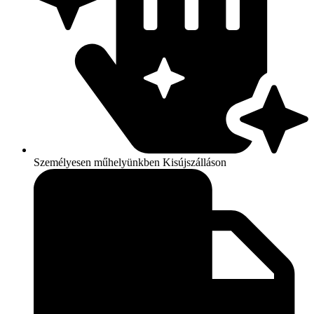
Személyesen műhelyünkben Kisújszálláson