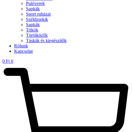
Pulóverek
Sapkák
Sport ruházat
Széldzsekik
Sapkák
Trikók
Törölközők
Táskák és kiegészítők
Rólunk
Kapcsolat
0
Ft
0