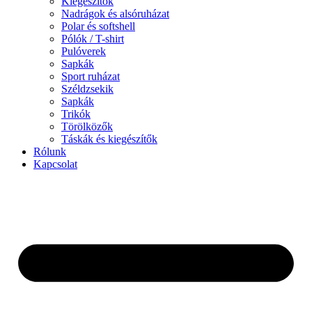
Kiegészítők
Nadrágok és alsóruházat
Polar és softshell
Pólók / T-shirt
Pulóverek
Sapkák
Sport ruházat
Széldzsekik
Sapkák
Trikók
Törölközők
Táskák és kiegészítők
Rólunk
Kapcsolat