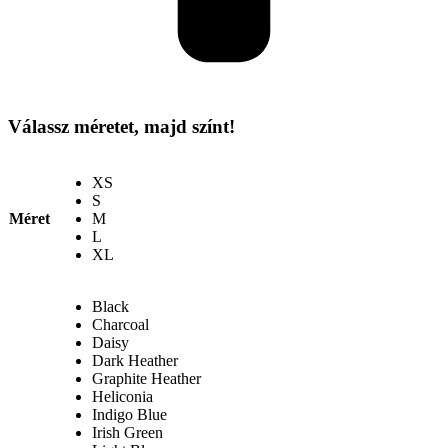
Válassz méretet, majd színt!
XS
S
Méret
M
L
XL
Black
Charcoal
Daisy
Dark Heather
Graphite Heather
Heliconia
Indigo Blue
Irish Green