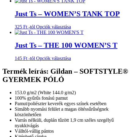
a
változatok
terméknek
a
több
Just Ts – WOMEN’S TANK TOP
termékoldalon
variációja
választhatók
van.
ki
Ennek
325
Ft
-tól
Opciók választása
A
a
változatok
terméknek
a
több
Just Ts – THE 100 WOMEN’S T
termékoldalon
variációja
választhatók
van.
ki
Ennek
145
Ft
-tól
Opciók választása
A
a
változatok
terméknek
Termék leírás: Gildan – SOFTSTYLE®
a
több
termékoldalon
GYERMEK PÓLÓ
variációja
választhatók
van.
ki
A
153.0 g/m2 (White 144.0 g/m2)
változatok
100% gyűrűs fonású pamut
a
Pamut/poliészter keverék egyes színek esetében
termékoldalon
Simább nyomási felület a magas öltéssűrűségnek
választhatók
köszönhetően
ki
Varrás nélküli, duplán tűzött 1,9 cm széles szegélyű
nyakkivágás
Válltól-vállig pántos
Kitéphető címke