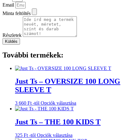
Email
Minta feltöltés
Részletek
Küldés
További termékek:
Just Ts – OVERSIZE 100 LONG
SLEEVE T
Ennek
3 660
Ft
-tól
Opciók választása
a
terméknek
több
Just Ts – THE 100 KIDS T
variációja
van.
Ennek
325
Ft
-tól
Opciók választása
A