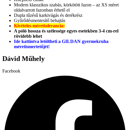
Modern klasszikus szabás, körkötött fazon – az XS méret
oldalvarrott fazonban érhető el
Dupla tűzésű karkivágás és derékrész
Gyűrődésmentesítő behajtás
Kivételes mérettolerancia:
A póló hossza és szélessége egyes esetekben 3-4 cm-rel
rövidebb lehet
Ide kattintva letöltheti a GILDAN gyermekruha
méretismertetőjét!
Dávid Műhely
Facebook