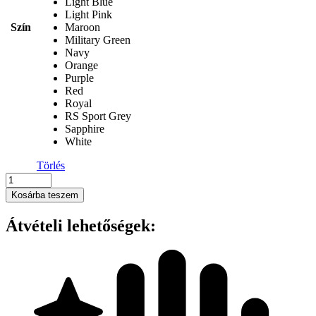
Light Blue
Light Pink
Szín
Maroon
Military Green
Navy
Orange
Purple
Red
Royal
RS Sport Grey
Sapphire
White
Törlés
Gildan
-
Kosárba teszem
SOFTSTYLE®
GYERMEK
Átvételi lehetőségek:
PÓLÓ
mennyiség