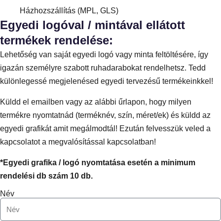
Házhozszállítás (MPL, GLS)
Egyedi logóval / mintával ellátott
termékek rendelése:
Lehetőség van saját egyedi logó vagy minta feltöltésére, így
igazán személyre szabott ruhadarabokat rendelhetsz. Tedd
különlegessé megjelenésed egyedi tervezésű termékeinkkel!
Küldd el emailben vagy az alábbi űrlapon, hogy milyen
termékre nyomtatnád (terméknév, szín, méret/ek) és küldd az
egyedi grafikát amit megálmodtál! Ezután felvesszük veled a
kapcsolatot a megvalósítással kapcsolatban!
*Egyedi grafika / logó nyomtatása esetén a minimum
rendelési db szám 10 db.
Név