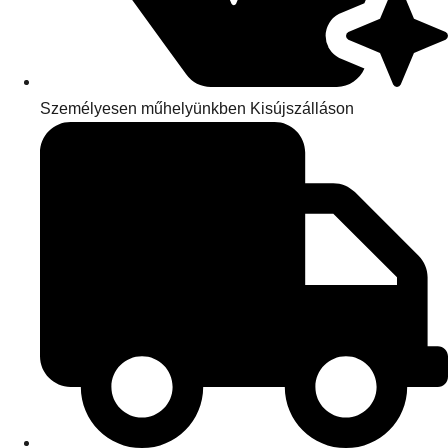
Személyesen műhelyünkben Kisújszálláson