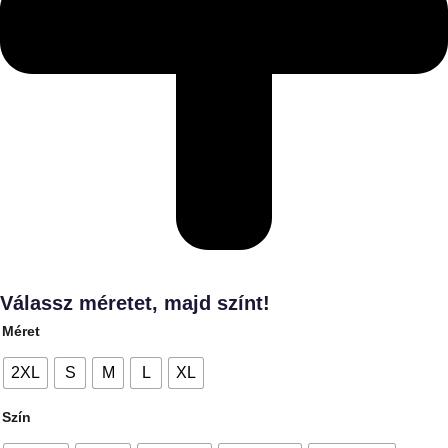
Válassz méretet, majd színt!
Méret
2XL
S
M
L
XL
Szín