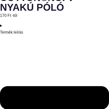
NYAKÚ PÓLÓ
170
Ft
-tól
Termék leírás