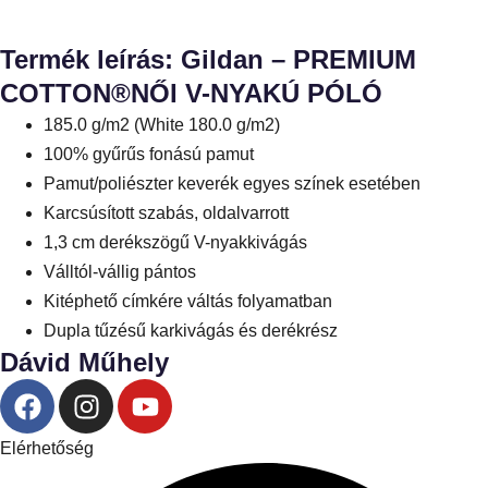
Termék leírás: Gildan – PREMIUM
COTTON®NŐI V-NYAKÚ PÓLÓ
185.0 g/m2 (White 180.0 g/m2)
100% gyűrűs fonású pamut
Pamut/poliészter keverék egyes színek esetében
Karcsúsított szabás, oldalvarrott
1,3 cm derékszögű V-nyakkivágás
Válltól-vállig pántos
Kitéphető címkére váltás folyamatban
Dupla tűzésű karkivágás és derékrész
Dávid Műhely
Elérhetőség