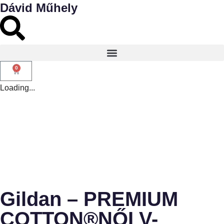
Dávid Műhely
0
Loading...
Gildan – PREMIUM
COTTON®NŐI V-