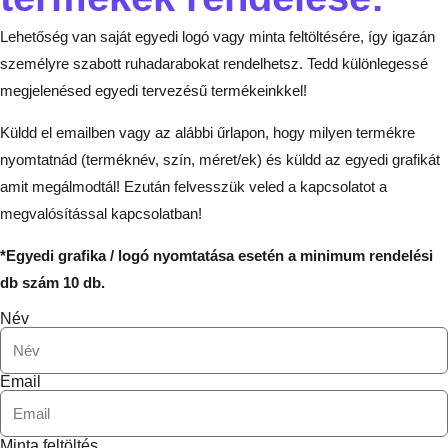
Lehetőség van saját egyedi logó vagy minta feltöltésére, így igazán
személyre szabott ruhadarabokat rendelhetsz. Tedd különlegessé
megjelenésed egyedi tervezésű termékeinkkel!
Küldd el emailben vagy az alábbi űrlapon, hogy milyen termékre
nyomtatnád (terméknév, szín, méret/ek) és küldd az egyedi grafikát
amit megálmodtál! Ezután felvesszük veled a kapcsolatot a
megvalósítással kapcsolatban!
*Egyedi grafika / logó nyomtatása esetén a minimum rendelési
db szám 10 db.
Név
Email
Minta feltöltés