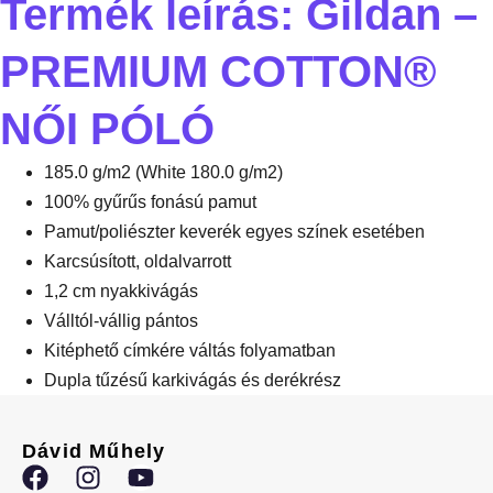
Termék leírás: Gildan –
PREMIUM COTTON®
NŐI PÓLÓ
185.0 g/m2 (White 180.0 g/m2)
100% gyűrűs fonású pamut
Pamut/poliészter keverék egyes színek esetében
Karcsúsított, oldalvarrott
1,2 cm nyakkivágás
Válltól-vállig pántos
Kitéphető címkére váltás folyamatban
Dupla tűzésű karkivágás és derékrész
Dávid Műhely