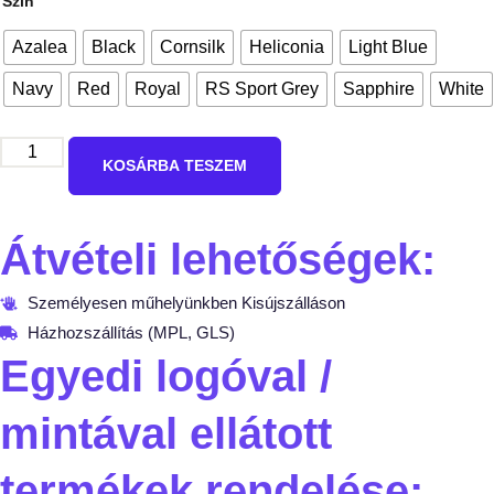
Szín
Azalea
Black
Cornsilk
Heliconia
Light Blue
Navy
Red
Royal
RS Sport Grey
Sapphire
White
KOSÁRBA TESZEM
Átvételi lehetőségek:
Személyesen műhelyünkben Kisújszálláson
Házhozszállítás (MPL, GLS)
Egyedi logóval /
mintával ellátott
termékek rendelése: