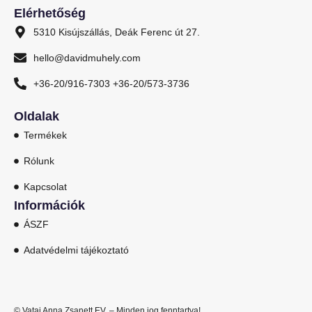
Elérhetőség
5310 Kisújszállás, Deák Ferenc út 27.
hello@davidmuhely.com
+36-20/916-7303 +36-20/573-3736
Oldalak
Termékek
Rólunk
Kapcsolat
Információk
ÁSZF
Adatvédelmi tájékoztató
© Vatai Anna Zsanett EV. – Minden jog fenntartva!