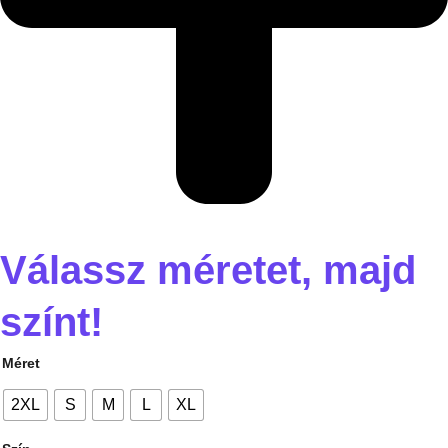
Válassz méretet, majd
színt!
Méret
2XL
S
M
L
XL