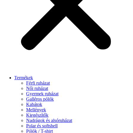
Termékek
Férfi ruházat
Női ruházat
Gyermek ruházat
Galléros pólók
Kabátok
Mellények
Kiegészítők
Nadrágok és alsóruházat
Polar és softshell
Pólók / T-shirt