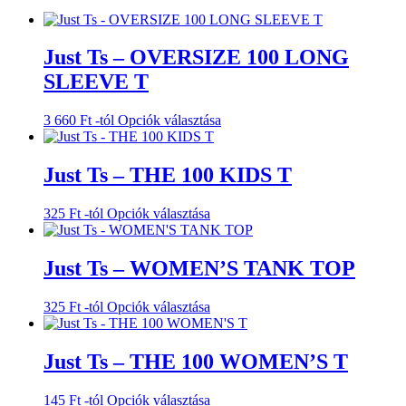
Just Ts – OVERSIZE 100 LONG
SLEEVE T
Ennek
3 660
Ft
-tól
Opciók választása
a
terméknek
több
Just Ts – THE 100 KIDS T
variációja
van.
Ennek
325
Ft
-tól
Opciók választása
A
a
változatok
terméknek
a
több
Just Ts – WOMEN’S TANK TOP
termékoldalon
variációja
választhatók
van.
ki
Ennek
325
Ft
-tól
Opciók választása
A
a
változatok
terméknek
a
több
Just Ts – THE 100 WOMEN’S T
termékoldalon
variációja
választhatók
van.
ki
Ennek
145
Ft
-tól
Opciók választása
A