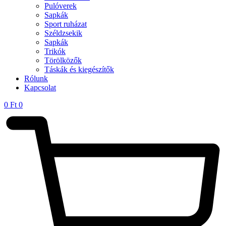
Pulóverek
Sapkák
Sport ruházat
Széldzsekik
Sapkák
Trikók
Törölközők
Táskák és kiegészítők
Rólunk
Kapcsolat
0
Ft
0