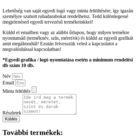
Lehetőség van saját egyedi logó vagy minta feltöltésére, így igazán
személyre szabott ruhadarabokat rendelhetsz. Tedd különlegessé
megjelenésed egyedi tervezésű termékeinkkel!
Küldd el emailben vagy az alábbi űrlapon, hogy milyen termékre
nyomtatnád (terméknév, szín, méret/ek) és küldd az egyedi grafikát
amit megálmodtál! Ezután felvesszük veled a kapcsolatot a
megvalósítással kapcsolatban!
*Egyedi grafika / logó nyomtatása esetén a minimum rendelési
db szám 10 db.
Név
Email
Minta feltöltés
Részletek
Küldés
További termékek: