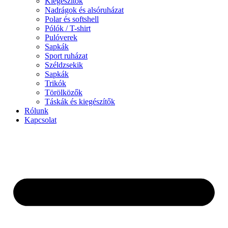
Kiegészítők
Nadrágok és alsóruházat
Polar és softshell
Pólók / T-shirt
Pulóverek
Sapkák
Sport ruházat
Széldzsekik
Sapkák
Trikók
Törölközők
Táskák és kiegészítők
Rólunk
Kapcsolat