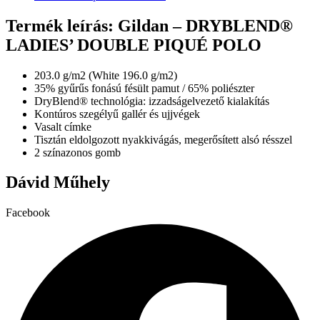
a
változatok
terméknek
Termék leírás: Gildan – DRYBLEND®
a
több
termékoldalon
LADIES’ DOUBLE PIQUÉ POLO
variációja
választhatók
van.
ki
A
203.0 g/m2 (White 196.0 g/m2)
változatok
35% gyűrűs fonású fésült pamut / 65% poliészter
a
DryBlend® technológia: izzadságelvezető kialakítás
termékoldalon
Kontúros szegélyű gallér és ujjvégek
választhatók
Vasalt címke
ki
Tisztán eldolgozott nyakkivágás, megerősített alsó résszel
2 színazonos gomb
Dávid Műhely
Facebook